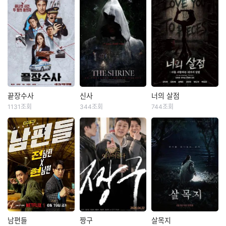
“이 과자가 행운일지
유전병으로 점차 시
불행일지는 손님 하
력을 잃어가는 사진
‘댄스머신’황현우‘절
기 나름이지요” 간절
작가 ‘서진’(신민아).
대매력’변도미‘폭풍
한 소원과 행운의 동
어느 날, 자신보다 먼
래퍼’구상구! “우리는
전을 지닌 사람 앞에
저 시력을 잃었지만
트라이앵글입니다!”
만 나타나는 신비한
도예가로 성공한 쌍
한때 가요계를 휩쓸
과자 가게 ‘전천당’.
둥이 동생 ‘서인’(신민
었지만 예기치 못한
‘전천당’ 주인 ‘홍자’
아)이 죽어있는 것을
사건에 휘말려 하루
앞에 행운의 동전을
발견한다. 모두가 자
아침에 해체된 3인조
지닌 손님들이 찾아
살이라 하지만, 서진
혼성 댄스 그룹 ‘트라
끝장수사
신사
너의 살점
끝장수사
신사
너의 살점
온다. 아픈 엄마를 낫
은 무언가 잘못됐음
이앵글’. 20년 만에
1131조회
344조회
744조회
배성우
정가람
김재중
공성하
김민채
범도하
게 해주고 싶은 학생
을 직감한다. 동생의
리더 현우에게 재기
이솜
고훈정
여동윤
부터 강한 힘을 얻고
작업실 속 의미를 알
의 발판이 될 ‘트라이
싶은 학생, 피아노를
수 없는 작품들, 그리
앵글’ 공연 제안이 들
한때 잘 나가던 광역
일본 고베의 버려진
좀비가 창궐한 세상,
잘 치고 싶은 입시 준
고 그날 그 자리에 있
어오고, 인생의 마지
수사대 에이스였지만
마을. 이곳의 폐건물
엄마의 집착 속에 빙
비생까지! 각자 원하
었던 ‘누군가’. 아무도
막 기회를 잡기 위해
사건 말아먹고 인생
로 전시를 기획하는
상장을 떠나지 못하
는 능력을 받게 되지
자살이 아니라는 자
멤버들을 찾아 나선
도 꼬인 형사 ‘재혁’에
대학생들의 국제 교
는 피겨 유망주 아영.
만, 그것도 잠시 질투
신의 말을 믿어주지
다. “전쟁이 터져도,
게 명석한 두뇌, 돈과
류 활동이 한창이던
사랑을 영원히 박제
와 욕망을 파는 과자
않자, 직접 진실을 좇
오늘 우리는 무대에
패기로 무장한 인플
어느 날, 근처 폐허가
하기 위해 자신의 귀
가게 ‘화앙당’의 주인
기 시작한 ‘서진’은 점
서는 거야!” 생계형
루언서 출신 신입 형
된 신사 답사를 갔던
를 잘라 건네는 윤일.
‘요미’가 나타나면서
점 꺼져가는 시야 속
방송인이 된 현우, 재
사 ‘중호’가 파트너로
학생이 실종된다. 연
좀비로 변한 동생을
거부할 수 없는 제안
범인의 또 다른 표적
벌가 며느리가 된 도
낙점된다. 어느 것 하
이어 기괴한 모습으
살리기 위해 백신을
남편들
짱구
살목지
남편들
짱구
살목지
을 건네기 시작하는
이 되어간다. 담당 형
미, 솔로 앨범으로 빚