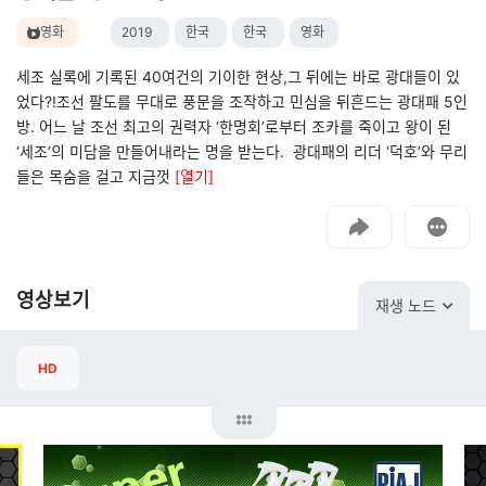
영화
2019
한국
한국
영화
세조 실록에 기록된 40여건의 기이한 현상,그 뒤에는 바로 광대들이 있
었다?!조선 팔도를 무대로 풍문을 조작하고 민심을 뒤흔드는 광대패 5인
방. 어느 날 조선 최고의 권력자 ‘한명회’로부터 조카를 죽이고 왕이 된
‘세조’의 미담을 만들어내라는 명을 받는다. 광대패의 리더 ‘덕호’와 무리
들은 목숨을 걸고 지금껏
[열기]
고객센터
문의하기
영상보기
재생 노드
HD