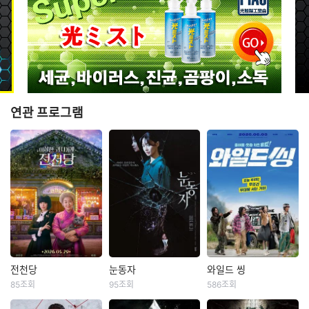
연관 프로그램
전천당
눈동자
와일드 씽
전천당
눈동자
와일드 씽
85조회
95조회
586조회
라미란
이레
신민아
김남희
강동원
엄태구
박지현