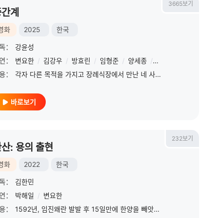
3665보기
중간계
영화
2025
한국
독：
강윤성
연：
변요한
/
김강우
/
방효린
/
임형준
/
양세종
/
이무생
용：
각자 다른 목적을 가지고 장례식장에서 만난 네 사람은 납치된 상주를 쫓다 교통사고를 당한다. 중간계. 이승과 저승 사이, 산 것도 죽은 것도 아닌 자들이 떠도는 익숙한 듯 기묘한
바로보기
232보기
산: 용의 출현‎
영화
2022
한국
독：
김한민
연：
박해일
/
변요한
용：
1592년, 임진왜란 발발 후 15일만에 한양을 빼앗긴 절체절명의 위기에 놓인 조선. 명나라로 향하는 야망을 꿈꾸며 연승에 힘입어 한산도 앞바다까지 당도한 파죽지세의 왜군. 앞선