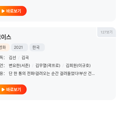
바로보기
127보기
보이스
영화
2021
한국
독：
김선
/
김곡
연：
변요한(서준)
/
김무열(곽프로)
/
김희원(이규호)
용：
단 한 통의 전화!걸려오는 순간 걸려들었다!부산 건설현장 직원들을 상대로 걸려온 전화 한 통. 보이스피싱 전화로 인해 딸의 병원비부터 아파트 중도금까지, 당일 현
바로보기