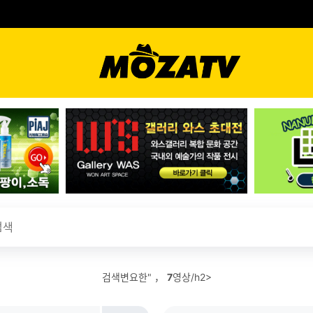
검색변요한" ，
7
영상/h2>