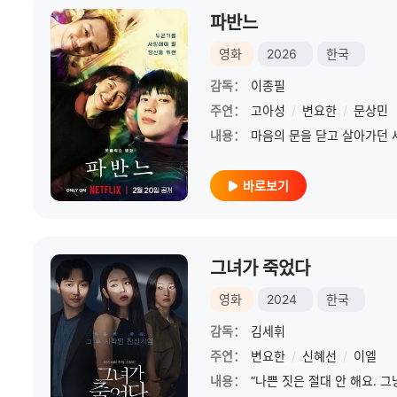
파반느
영화
2026
한국
감독：
이종필
주연：
고아성
/
변요한
/
문상민
내용：
바로보기
그녀가 죽었다
영화
2024
한국
감독：
김세휘
주연：
변요한
/
신혜선
/
이엘
내용：