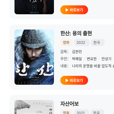
바로보기
한산: 용의 출현
영화
2022
한국
감독：
김한민
주연：
박해일
/
변요한
/
안성기
내용：
바로보기
자산어보
영화
2021
한국