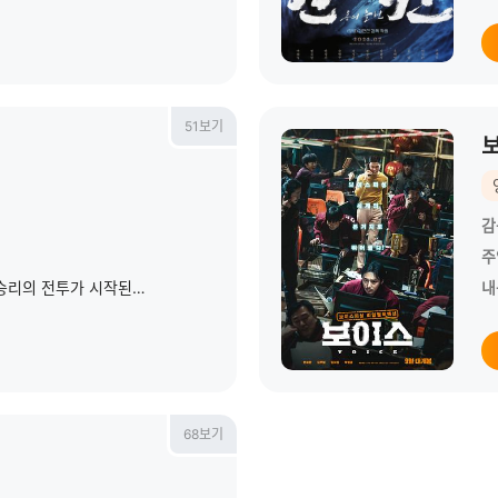
51보기
감
주
나라의 운명을 바꿀 압도적 승리의 전투가 시작된다!1592년 4월, 조선은 임진왜란 발발 후 단 15일 만에 왜군에 한양을 빼앗기며 절체절명의 위기에 놓인다. 조선을 단숨
내
68보기