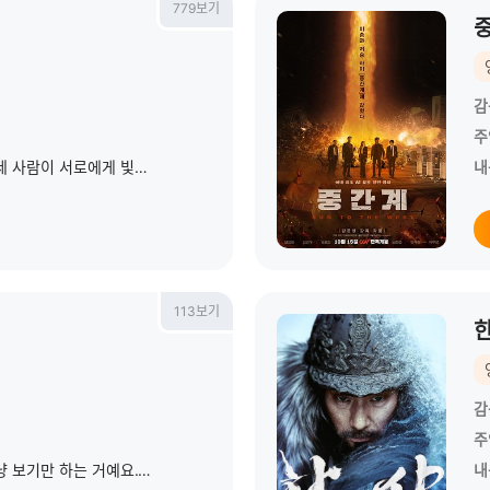
779보기
감
주
마음의 문을 닫고 살아가던 세 사람이 서로에게 빛이 되어주며 삶과 사랑을 마주하게 되는 영화
내
113보기
한
감
주
“나쁜 짓은 절대 안 해요. 그냥 보기만 하는 거예요.” 고객이 맡긴 열쇠로 그 집에 들어가 남의 삶을 훔쳐보는 취미를 지닌 공인중개사 ‘구정태’. 편의점 소시지를 먹으며 비건 샐
내