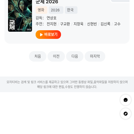
군체 2026
영화
2026
한국
감독：
연상호
주연：
전지현
/
구교환
/
지창욱
/
신현빈
/
김신록
/
고수
바로보기
처음
이전
다음
마지막
모자티비는 검색 및 링크 서비스를 제공하고 있으며 그어떤 동영상 파일,음악파일을 저장하지 않으며
해당 링크에 대한 편집,수정도 진행하지 않습니다.
문의하
app