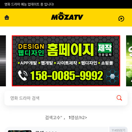
영화 드라마 예능 업데이트 중 입니다!
검색고수" ，
1
영상/h2>
11455보기