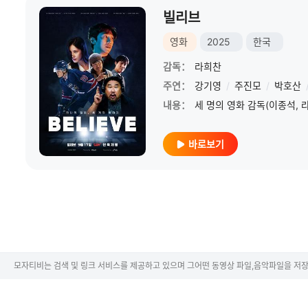
빌리브
영화
2025
한국
감독：
라희찬
주연：
강기영
/
주진모
/
박호산
내용：
바로보기
모자티비는 검색 및 링크 서비스를 제공하고 있으며 그어떤 동영상 파일,음악파일을 저장