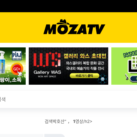
검색박호산" ，
1
영상/h2>