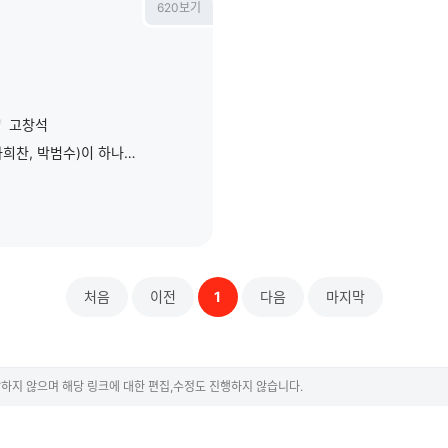
620보기
/
고창석
세 명의 영화 감독(이종석, 라희찬, 박범수)이 하나의 질문인 ‘믿음’에 대해서 각자의 시선으로 연출한 옴니버스 스낵무비 <빌리브>. 이종석 감독의 <아무도 없다&
처음
이전
1
다음
마지막
하지 않으며 해당 링크에 대한 편집,수정도 진행하지 않습니다.