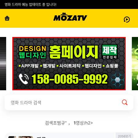
영화 드라마 예능 업데이트 중 입니다!
검색조범규" ，
1
영상/h2>
2056보기