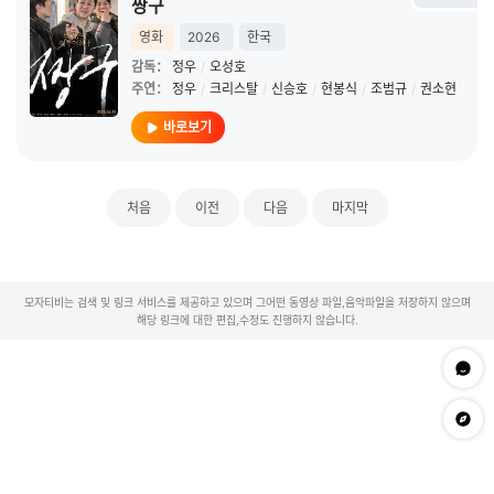
짱구
영화
2026
한국
감독：
정우
/
오성호
주연：
정우
/
크리스탈
/
신승호
/
현봉식
/
조범규
/
권소현
바로보기
처음
이전
다음
마지막
모자티비는 검색 및 링크 서비스를 제공하고 있으며 그어떤 동영상 파일,음악파일을 저장하지 않으며
해당 링크에 대한 편집,수정도 진행하지 않습니다.
문의하
app