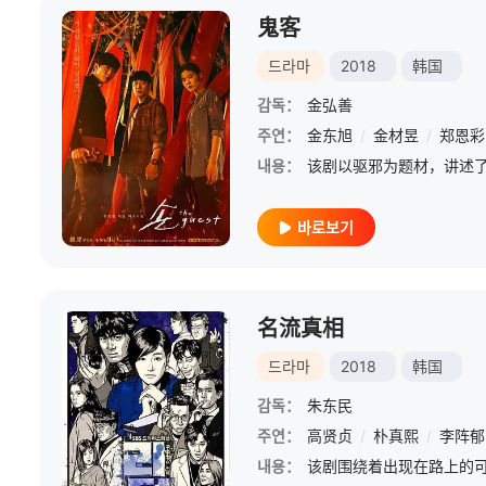
鬼客
드라마
2018
韩国
감독：
金弘善
주연：
金东旭
/
金材昱
/
郑恩彩
내용：
바로보기
名流真相
드라마
2018
韩国
감독：
朱东民
주연：
高贤贞
/
朴真熙
/
李阵郁
내용：