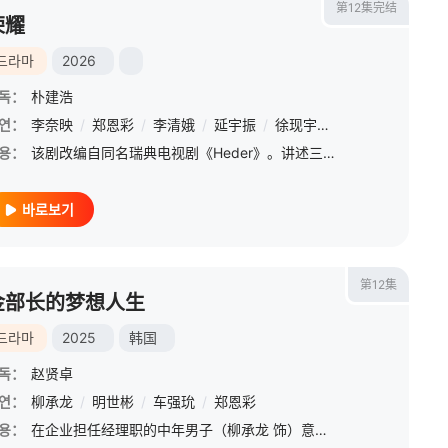
第12集完结
荣耀
드라마
2026
독：
朴建浩
연：
李奈映
/
郑恩彩
/
李清娥
/
延宇振
/
徐现宇
/
崔英俊
용：
该剧改编自同名瑞典电视剧《Heder》。讲述三位女律师面对过去的巨大丑闻而展开的追逐故事。
바로보기
第12集
金部长的梦想人生
드라마
2025
韩国
독：
赵贤卓
연：
金东英
柳承龙
/
金希珍
/
明世彬
/
徐惠琳
/
车强玧
/
孙钟鹤
/
郑恩彩
/
申隣雅
/
尹周熙
/
張順伊
/
金
용：
在企业担任经理职的中年男子（柳承龙 饰）意气风发，却在一夕之间跌落谷底。他踏上自我探索的旅程，重新学习什么能带来真正的快乐。