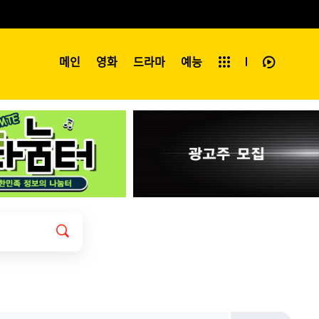
예능
메인
영화
전체보기
드라마
예능