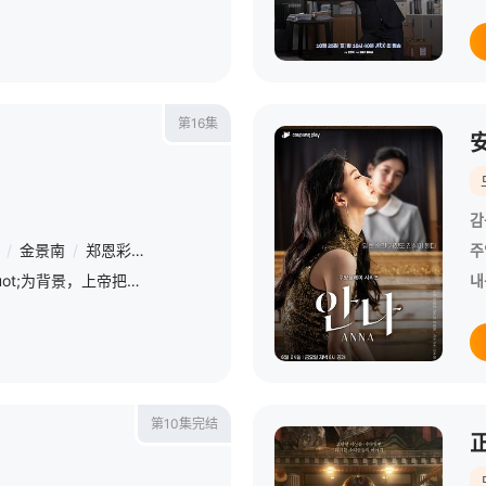
第16集
감
/
金景南
/
郑恩彩
/
李廷镇
/
金英玉
/
全裴修
/
徐正妍
/
朴元尚
/
주
该剧以&quot;平行世界&quot;为背景，上帝把恶魔释放到了人间，恶魔打开了平行世界的大门。如果另一个世界有比&quot;我&quot;生活得更好的&quo
내
第10集完结