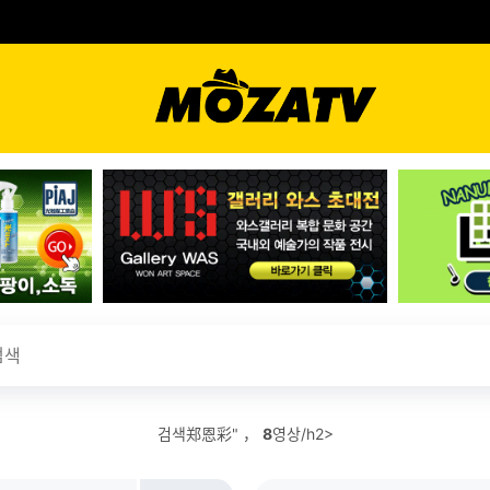
검색郑恩彩" ，
8
영상/h2>