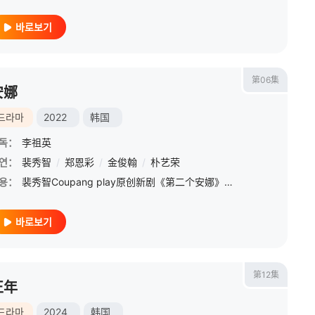
바로보기
第06集
安娜
드라마
2022
韩国
독：
李祖英
연：
金容智
裴秀智
/
张海珉
/
郑恩彩
/
金俊翰
/
朴艺荣
용：
裴秀智Coupang play原创新剧《第二个安娜》女主
바로보기
第12集
正年
드라마
2024
韩国