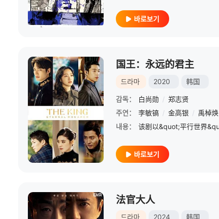
바로보기
国王：永远的君主
드라마
2020
韩国
감독：
白尚勋
/
郑志贤
주연：
李敏镐
/
金高银
/
禹棹焕
내용：
바로보기
法官大人
드라마
2024
韩国