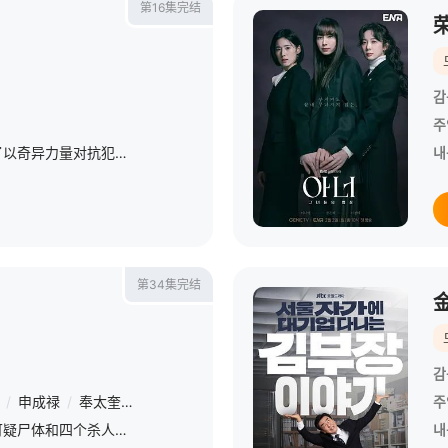
第16集完结
감
주
该剧以驱邪为题材，讲述了以奇异力量对抗犯罪势力的巫师、司祭和刑警之间的追击战。
내
第34集完结
감
/
申成禄
/
奉太奎
/
朴基雄
/
郑恩彩
/
尹仲勋
/
韩恩贞
/
吴代焕
/
주
该剧围绕着出现在路上的可疑尸体和四个杀人嫌疑人，讲述电视节目《Return》主持人兼律师崔慈惠（高贤贞 第1~15集 / 朴真熙 第16~34集 饰）和不良少年出身的警察独孤英（李阵郁 饰） 联手追查
내