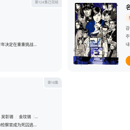
第124集已完结
감
주
此剧讲述一个平凡的农村青年决定在重重挑战下，向外面发展自己人生的故事。
내
第18集
吴彰锡
/
金玟锡
/
吴承勋
/
严贤京
/
申隣雅
/
赵在允
/
张光
/
孙云
《被告人》围绕着一个强力检察官成为死囚逃脱罪名的故事而展开，讲述了故事的主人公是一个未认证过被告人有罪的大韩民国最佳强力检察官，一系列的突发事件是他沦为被关在监狱看守所里的人。而更为糟糕的是他在一系列