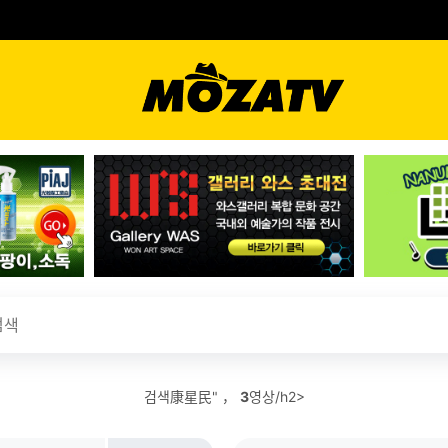
검색康星民" ，
3
영상/h2>