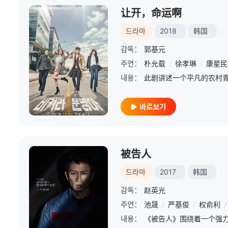
让开，命运啊
드라마
2018
韩国
감독：
郭基元
주연：
朴允载
/
徐孝琳
/
康星民
내용：
바로보기
被告人
드라마
2017
韩国
감독：
赵英光
주연：
池晟
/
严基俊
/
权俞利
/
내용：