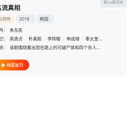
第34集完结
名流真相
드라마
2018
韩国
독：
朱东民
연：
高贤贞
/
朴真熙
/
李阵郁
/
申成禄
/
奉太奎
/
朴基雄
/
郑恩彩
용：
该剧围绕着出现在路上的可疑尸体和四个杀人嫌疑人，讲述电视节目《Return》主持人兼律师崔慈惠（高贤贞 第1~15集 / 朴真熙 第16~34集 饰）和不良少年出身的警察独孤英（李阵郁 饰） 联手追查
바로보기
恩
/
康星民
/
成秉淑
/
禹贤
/
赵载龙
/
吴代焕
/
吴妍儿
/
郑东奎
/