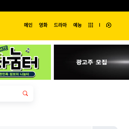
예능
메인
영화
전체보기
드라마
예능