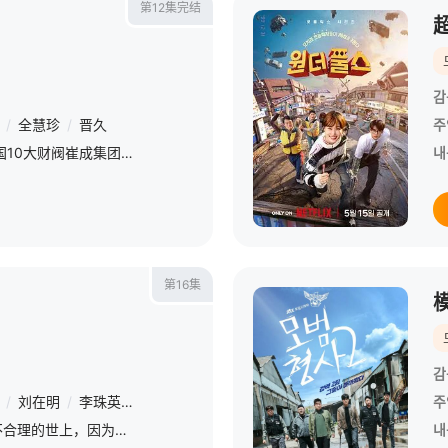
第12集完结
감
/
全慧珍
/
晋久
주
改编自同名小说。 韩国10大财阀崔成集团的会长姜龙浩在宣布隐退后，与从天而降的新员工相撞，莫名其妙进入该员工身体后发生的故事。
내
第16集
감
/
刘在明
/
李珠英
/
金东希
/
孙贤周
/
金惠恩
주
改编自同名网漫，讲述在不合理的世上，因为意志和活力聚集在一起的年轻人们的“hip”的反叛故事。在微缩世界梨泰院这个小街道上，自由追求着各自价值观，谱写创业神话。朴叙俊饰演朴塞路，他是不会对不正义妥协的
내