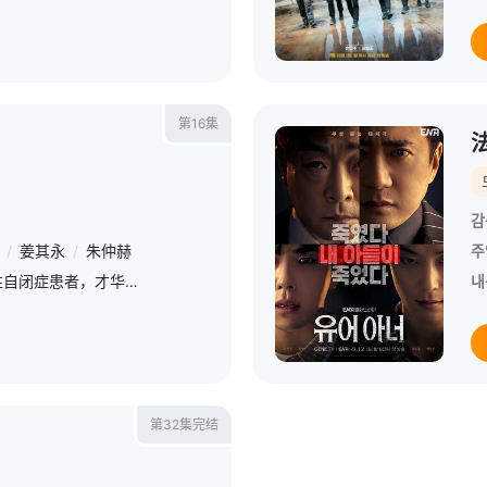
第16集
감
/
姜其永
/
朱仲赫
주
作为顶级律所的新人和女性自闭症患者，才华横溢的律师禹英禑应对着法庭内外的各种挑战。
내
第32集完结