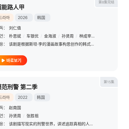
第8集完结
超能路人甲
드라마
2026
韩国
독：
刘仁值
연：
朴恩斌
/
车银优
/
金海淑
/
孙贤周
/
林成宰
/
崔大勋
/
裴奈拏
용：
该剧是根据斯坦·李的漫画故事构思创作的韩式英雄剧。讲述世界末日论得势的99年，因为意外事件得到超能力的小区傻瓜们与威胁海城市的坏蛋对抗，发生的超能力搞笑动作冒险剧。
바로보기
第15集
模范刑警 第二季
드라마
2022
韩国
독：
赵南国
연：
孙贤周
/
张胜祖
용：
该剧描写现实的刑警世界，讲述追踪真相的人们和试图隐藏真相的人们的对决。