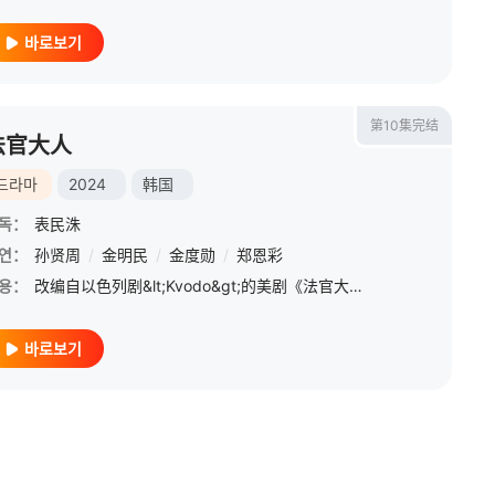
바로보기
第10集完结
法官大人
드라마
2024
韩国
독：
表民洙
연：
孙贤周
/
金明民
/
金度勋
/
郑恩彩
용：
改编自以色列剧&lt;Kvodo&gt;的美剧《法官大人》的韩版，讲述为了保护儿子而隐瞒案件的法官和一定要找到杀害儿子凶手并报复的犯罪组织头目之间主体颠倒的两位父亲的激烈殊死搏斗。
바로보기