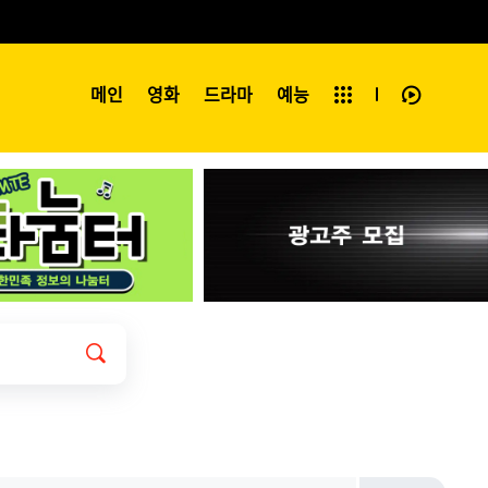
예능
메인
영화
전체보기
드라마
예능