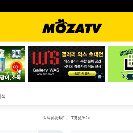
검색孙贤周" ，
7
영상/h2>