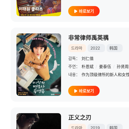
바로보기
非常律师禹英禑
드라마
2022
韩国
감독：
刘仁值
주연：
朴恩斌
/
姜泰伍
/
孙贤周
내용：
바로보기
正义之刃
드라마
2019
韩国