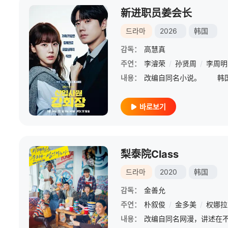
新进职员姜会长
드라마
2026
韩国
감독：
高慧真
주연：
李濬荣
/
孙贤周
/
李周明
내용：
바로보기
梨泰院Class
드라마
2020
韩国
감독：
金善允
주연：
朴叙俊
/
金多美
/
权娜拉
내용：