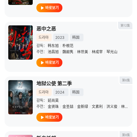
바로보기
第12集
恶中之恶
드라마
2023
韩国
감독：
韩东旭
/
朴根范
주연：
池昌旭
/
魏嘏隽
/
林世美
/
林成宰
/
琴光山
바로보기
第6集
地狱公使 第二季
드라마
2024
韩国
감독：
延尚昊
주연：
金贤珠
/
金圣喆
/
金新绿
/
文素利
/
洪义俊
/
林成宰
/
바로보기
第8集