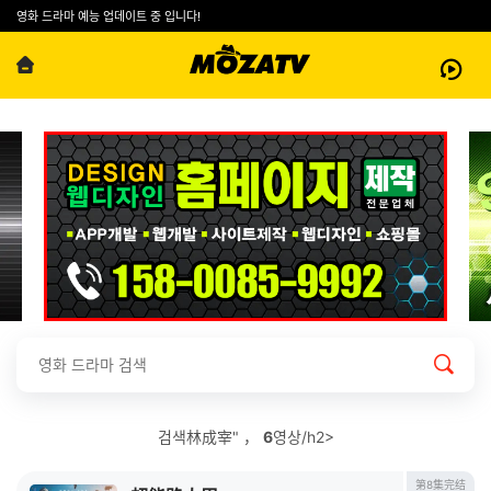
영화 드라마 예능 업데이트 중 입니다!
검색林成宰" ，
6
영상/h2>
第8集完结