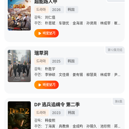
超能路人甲
드라마
2026
韩国
감독：
刘仁值
주연：
朴恩斌
/
车银优
/
金海淑
/
孙贤周
/
林成宰
/
崔大勋
/
바로보기
第12集完结
瑞草洞
드라마
2025
韩国
감독：
朴胜宇
주연：
李钟硕
/
文佳煐
/
姜有锡
/
柳慧英
/
林成宰
/
尹均相
/
바로보기
第6集
DP 逃兵追缉令 第二季
드라마
2023
韩国
감독：
韩俊熙
주연：
丁海寅
/
具教焕
/
金成畇
/
孙锡久
/
池珍熙
/
郑锡勇
/