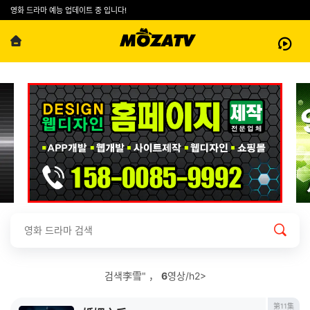
영화 드라마 예능 업데이트 중 입니다!
검색李雪" ，
6
영상/h2>
第11集