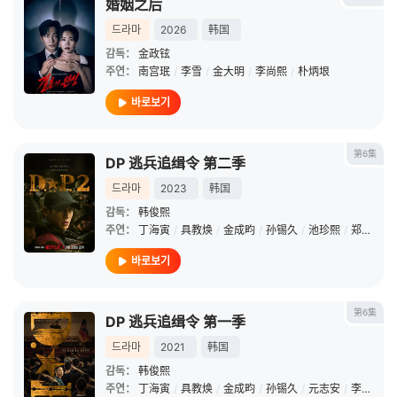
婚姻之后
드라마
2026
韩国
감독：
金政铉
주연：
南宫珉
/
李雪
/
金大明
/
李尚熙
/
朴炳垠
바로보기
第6集
DP 逃兵追缉令 第二季
드라마
2023
韩国
감독：
韩俊熙
주연：
丁海寅
/
具教焕
/
金成畇
/
孙锡久
/
池珍熙
/
郑锡勇
/
바로보기
第6集
DP 逃兵追缉令 第一季
드라마
2021
韩国
감독：
韩俊熙
주연：
丁海寅
/
具教焕
/
金成畇
/
孙锡久
/
元志安
/
李濬荣
/