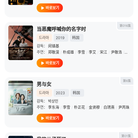
바로보기
第016集
当恶魔呼喊你的名字时
드라마
2019
韩国
감독：
闵镇基
주연：
郑敬淏
/
朴成雄
/
李雪
/
李艾
/
宋江
/
尹敬浩
/
金炯默
바로보기
第6集
男与女
드라마
2023
韩国
감독：
박상민
주연：
李东海
/
李雪
/
朴正花
/
金贤穆
/
白琇熹
/
尹芮珠
바로보기
第01集