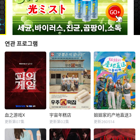
연관 프로그램
血之游戏X
宇宙年糕店
姐姐家的产地直送3
血之游戏X
宇宙年糕店
姐姐家的产地直送3
更新第07集
更新第02集
更新260514
李尚敏
洪榛浩
李恩智
金美贤
廉晶雅
朴俊勉
???
李泳知
金珍荣