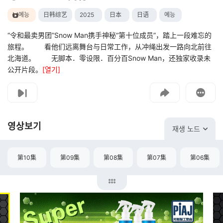
예능
日韩综艺
2025
日本
日语
예능
“令和最卖男团”Snow Man携手神秘“第十位成员”，踏上一段难忘的
旅程。 看他们远离舞台与日常工作，从冲绳出发一路向北前往
北海道。 无脚本．零设限．百分百Snow Man，还独家收录未
公开片段。
[열기]
고객센터
문의하기
영상보기
재생 노드
第10集
第09集
第08集
第07集
第06集