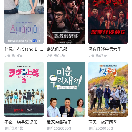
&nbsp;&nbsp;&nb
&nbsp;&nbsp;&nb
sp;&nbsp;&nbsp;&
sp;&nbsp;&nbsp;&
nbsp;&nbsp;&nbs
nbsp;&nbsp;&nbs
p;一场极限生存游
p;《Biong Biong地
戏，在脑力和体力
球游戏厅》衍生综
最强的玩家之间回
艺
归团战。
伴我左右 Stand BI Me
谋杀俱乐部
深夜怪谈会第六季
伴我左右 Stand BI Me
谋杀俱乐部
深夜怪谈会第六季
更新第14集
更新第04集
更新第07集
李相赫
沈昌珉
金九拉
金淑
&nbsp;&nbsp;&nb
崔杋圭
金浩英
sp;&nbsp;&nbsp;&
nbsp;&nbsp;&nbs
&nbsp;&nbsp;&nb
p;&nbsp;&nbsp;&n
sp;&nbsp;&nbsp;&
bsp;&nbsp;韩国首
nbsp;&nbsp;&nbs
部性别盲选约会真
p;&nbsp;电竞传奇
人秀，展现多样爱
Faker、东方神起
情的可能性。 他爱
的最强昌珉、TXT
她，他爱他，她爱
的杋圭等神级阵容
她。 是兄弟，是姐
破天荒集结，同场
妹，是情敌。 今天
大玩推理游戏！面
不良一族寻爱记第二季
我家的熊孩子
两天一夜第四季
不良一族寻爱记第二季
我家的熊孩子
两天一夜第四季
爱男人明天爱女
对真真假假的线索
更新第04集
更新20260803
更新20260803