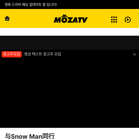
예능
영화 드라마 예능 업데이트 중 입니다!
방영기록
第01集
전체보기
与Snow Man同行
광고주모집
영상 텍스트 광고주 모집
与Snow Man同行