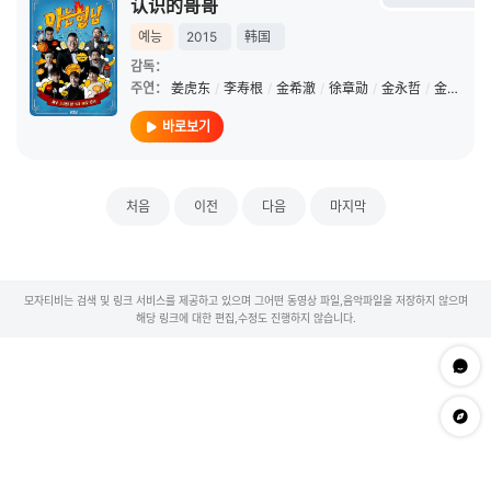
认识的哥哥
예능
2015
韩国
감독：
주연：
姜虎东
/
李寿根
/
金希澈
/
徐章勋
/
金永哲
/
金世晃
/
바로보기
처음
이전
다음
마지막
모자티비는 검색 및 링크 서비스를 제공하고 있으며 그어떤 동영상 파일,음악파일을 저장하지 않으며
해당 링크에 대한 편집,수정도 진행하지 않습니다.
문의하
app