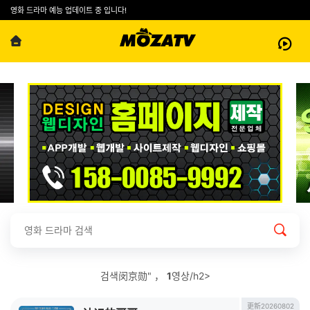
영화 드라마 예능 업데이트 중 입니다!
검색闵京勋" ，
1
영상/h2>
更新20260802