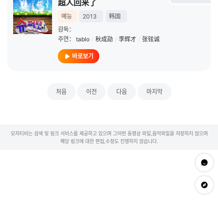
超人回来了
예능
2013
韩国
감독：
주연：
tablo
/
秋成勋
/
李辉才
/
张铉诚
바로보기
처음
이전
다음
마지막
모자티비는 검색 및 링크 서비스를 제공하고 있으며 그어떤 동영상 파일,음악파일을 저장하지 않으며
해당 링크에 대한 편집,수정도 진행하지 않습니다.
문의하
app