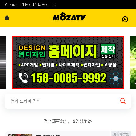
영화 드라마 예능 업데이트 중 입니다!
검색郑亨敦" ，
2
영상/h2>
更新第82集