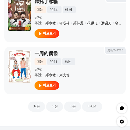
拜托了冰箱
예능
2014
韩国
감독：
주연：
郑亨敦
/
金成柱
/
郑佳恩
/
花耀飞
/
洪锡天
/
金风
/
安
바로보기
更新241225
一周的偶像
예능
2011
韩国
감독：
주연：
郑亨敦
/
刘大俊
바로보기
처음
이전
다음
마지막
문의하
app