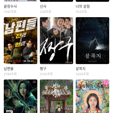
앞에 행운의 동전을
발견한다. 모두가 자
아침에 해체된 3인조
지닌 손님들이 찾아
살이라 하지만, 서진
혼성 댄스 그룹 ‘트라
끝장수사
신사
너의 살점
끝장수사
신사
너의 살점
온다. 아픈 엄마를 낫
은 무언가 잘못됐음
이앵글’. 20년 만에
1097조회
339조회
743조회
배성우
정가람
김재중
공성하
김민채
범도하
게 해주고 싶은 학생
을 직감한다. 동생의
리더 현우에게 재기
이솜
고훈정
여동윤
부터 강한 힘을 얻고
작업실 속 의미를 알
의 발판이 될 ‘트라이
싶은 학생, 피아노를
수 없는 작품들, 그리
앵글’ 공연 제안이 들
한때 잘 나가던 광역
일본 고베의 버려진
좀비가 창궐한 세상,
잘 치고 싶은 입시 준
고 그날 그 자리에 있
어오고, 인생의 마지
수사대 에이스였지만
마을. 이곳의 폐건물
엄마의 집착 속에 빙
비생까지! 각자 원하
었던 ‘누군가’. 아무도
막 기회를 잡기 위해
사건 말아먹고 인생
로 전시를 기획하는
상장을 떠나지 못하
는 능력을 받게 되지
자살이 아니라는 자
멤버들을 찾아 나선
도 꼬인 형사 ‘재혁’에
대학생들의 국제 교
는 피겨 유망주 아영.
만, 그것도 잠시 질투
신의 말을 믿어주지
다. “전쟁이 터져도,
게 명석한 두뇌, 돈과
류 활동이 한창이던
사랑을 영원히 박제
와 욕망을 파는 과자
않자, 직접 진실을 좇
오늘 우리는 무대에
패기로 무장한 인플
어느 날, 근처 폐허가
하기 위해 자신의 귀
가게 ‘화앙당’의 주인
기 시작한 ‘서진’은 점
서는 거야!” 생계형
루언서 출신 신입 형
된 신사 답사를 갔던
를 잘라 건네는 윤일.
‘요미’가 나타나면서
점 꺼져가는 시야 속
방송인이 된 현우, 재
사 ‘중호’가 파트너로
학생이 실종된다. 연
좀비로 변한 동생을
거부할 수 없는 제안
범인의 또 다른 표적
벌가 며느리가 된 도
낙점된다. 어느 것 하
이어 기괴한 모습으
살리기 위해 백신을
남편들
짱구
살목지
남편들
짱구
살목지
을 건네기 시작하는
이 되어간다. 담당 형
미, 솔로 앨범으로 빚
나 맞지 않던 두 사람
로 죽거나 사라지는
찾는 기쁨. 무엇도 믿
2794조회
2100조회
3935조회
데…
사 ‘도혁’(김남희)은
더미에 앉은 상구까
진선규
공명
정우
크리스탈
김혜윤
이종원
은 어느 날, 시골 교
학생들이 속출하고,
을 수 없는 세상 속,
서진의 눈이 되어 함
지. 세 사람은 다시
김지석
신승호
김준한
회 헌금함에서 48,7
그들의 매니저 '유
기괴한 세 가지 사랑
께 사건을 추적하고,
모여 공연장으로 향
00원을 훔친 절도범
미'는 다시는 연락할
이 시작된다.
범죄 조직에게 납치
"99번째 오디션 낙
기이한 소문이 끊이
서서히 드러나는 실
하지만, 과거 ‘트라이
을 검거하고 그가 서
일 없을 줄 알았던
당한 아내를 구출하
방! 자빠져도 다시 한
지 않는 저수지 살목
체는 두 사람을 더욱
앵글’의 라이벌 발라
울 강남 살인사건의
'명진'에게 도움을 요
기 위해 얼떨결에 힘
번!" 배우가 되고 싶
지의 로드뷰 화면에
깊은 혼란 속으로 몰
드 왕자 성곤과 악연
유력 용의자임을 밝
청한다. 심상치 않은
을 합친 전남편 ‘충
어 서울 자취러가 된
촬영한 적 없는 정체
아넣는데…. 보이지
으로 얽힌 전소속사
혀낸다. 그러나 이미
기운을 느낀 무당 '명
식’과 현남편 ‘민석’의
부산 사나이 짱구. 전
불명의 형체가 포착
않는 공포 속 어둠보
박대표까지 나타나며