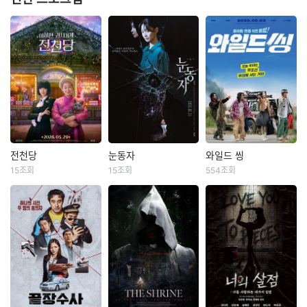
전천당
눈동자
와일드 씽
전천당
눈동자
와일드 씽
15조회
15조회
554조회
라미란
이레
신민아
김남희
강동원
엄태구
박지현
“이 과자가 행운일지
유전병으로 점차 시
불행일지는 손님 하
력을 잃어가는 사진
‘댄스머신’황현우‘절
기 나름이지요” 간절
작가 ‘서진’(신민아).
대매력’변도미‘폭풍
한 소원과 행운의 동
어느 날, 자신보다 먼
래퍼’구상구! “우리는
전을 지닌 사람 앞에
저 시력을 잃었지만
트라이앵글입니다!”
만 나타나는 신비한
도예가로 성공한 쌍
한때 가요계를 휩쓸
과자 가게 ‘전천당’.
둥이 동생 ‘서인’(신민
었지만 예기치 못한
‘전천당’ 주인 ‘홍자’
아)이 죽어있는 것을
사건에 휘말려 하루