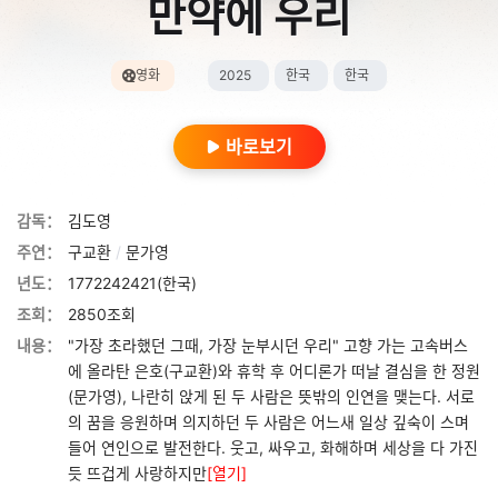
만약에 우리
영화
2025
한국
한국
바로보기
감독：
김도영
주연：
구교환
/
문가영
년도：
1772242421(한국)
조회：
2850조회
내용：
"가장 초라했던 그때, 가장 눈부시던 우리" 고향 가는 고속버스
에 올라탄 은호(구교환)와 휴학 후 어디론가 떠날 결심을 한 정원
(문가영), 나란히 앉게 된 두 사람은 뜻밖의 인연을 맺는다. 서로
의 꿈을 응원하며 의지하던 두 사람은 어느새 일상 깊숙이 스며
들어 연인으로 발전한다. 웃고, 싸우고, 화해하며 세상을 다 가진
듯 뜨겁게 사랑하지만
[열기]