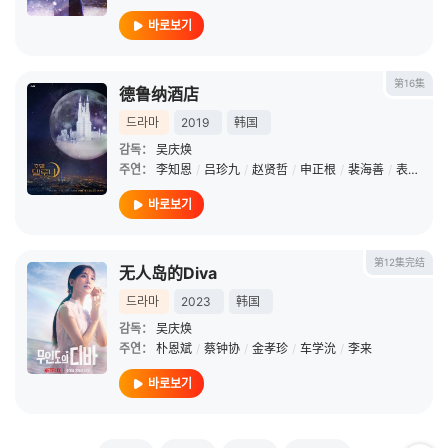
바로보기
第16集
德鲁纳酒店
드라마
2019
韩国
감독：
吴庆焕
주연：
李知恩
/
吕珍九
/
赵贤哲
/
申正根
/
裴海善
/
表志勋
/
바로보기
第12集完结
无人岛的Diva
드라마
2023
韩国
감독：
吴庆焕
주연：
朴恩斌
/
蔡钟协
/
金孝珍
/
车学沇
/
李来
바로보기