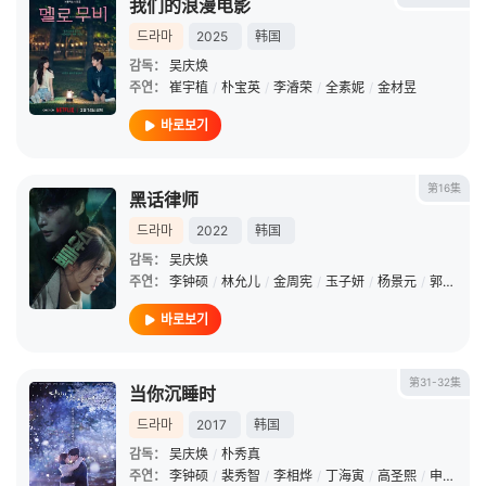
我们的浪漫电影
드라마
2025
韩国
감독：
吴庆焕
주연：
崔宇植
/
朴宝英
/
李濬荣
/
全素妮
/
金材昱
바로보기
第16集
黑话律师
드라마
2022
韩国
감독：
吴庆焕
주연：
李钟硕
/
林允儿
/
金周宪
/
玉子妍
/
杨景元
/
郭东延
/
바로보기
第31-32集
当你沉睡时
드라마
2017
韩国
감독：
吴庆焕
/
朴秀真
주연：
李钟硕
/
裴秀智
/
李相烨
/
丁海寅
/
高圣熙
/
申在河
/