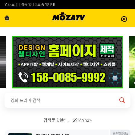
영화 드라마 예능 업데이트 중 입니다!
검색吴庆焕" ，
5
영상/h2>
第10集完结