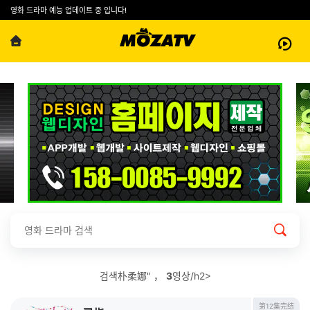
영화 드라마 예능 업데이트 중 입니다!
검색朴柔娜" ，
3
영상/h2>
第12集完结