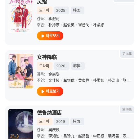
灵指
드라마
2025
韩国
감독：
李澈河
주연：
朴持厚
/
赵俊英
/
崔普闵
/
朴柔娜
바로보기
第16集
女神降临
드라마
2020
韩国
감독：
金尚燮
주연：
文佳煐
/
车银优
/
黄寅烨
/
朴柔娜
/
朴浩山
/
张慧珍
/
바로보기
第16集
德鲁纳酒店
드라마
2019
韩国
감독：
吴庆焕
주연：
李知恩
/
吕珍九
/
赵贤哲
/
申正根
/
裴海善
/
表志勋
/