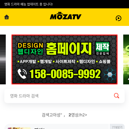
영화 드라마 예능 업데이트 중 입니다!
검색고아성" ，
2
영상/h2>
778보기