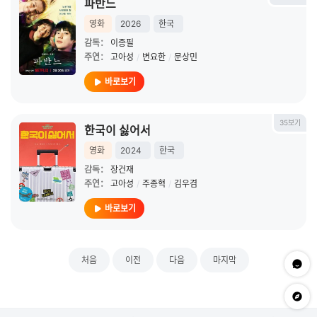
파반느
영화
2026
한국
감독：
이종필
주연：
고아성
/
변요한
/
문상민
바로보기
35보기
한국이 싫어서
영화
2024
한국
감독：
장건재
주연：
고아성
/
주종혁
/
김우겸
바로보기
처음
이전
다음
마지막
문의하
app