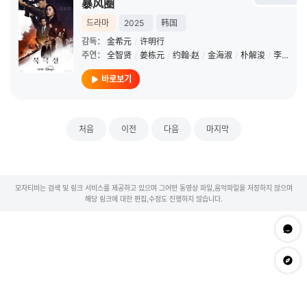
暴风圈
드라마
2025
韩国
감독：
金希元
/
许明行
주연：
全智贤
/
姜栋元
/
约翰·赵
/
金海淑
/
朴解浚
/
李美淑
/
바로보기
처음
이전
다음
마지막
모자티비는 검색 및 링크 서비스를 제공하고 있으며 그어떤 동영상 파일,음악파일을 저장하지 않으며
해당 링크에 대한 편집,수정도 진행하지 않습니다.
문의하
app