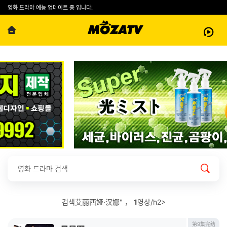
영화 드라마 예능 업데이트 중 입니다!
검색艾丽西娅·汉娜" ，
1
영상/h2>
第9集完结