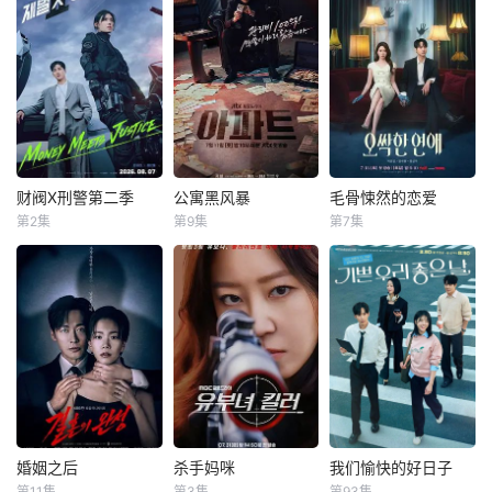
财阀X刑警第二季
公寓黑风暴
毛骨悚然的恋爱
财阀X刑警第二季
公寓黑风暴
毛骨悚然的恋爱
第2集
第9集
第7集
安普贤
郑恩彩
池晟
河允庆
朴恩斌
梁世宗
姜相准
朴炳垠
邕圣祐
财阀富三代警察陈
曾经的帮派老大急
一名能看见鬼
利手（安普贤 饰）
需现金，于是和有
魂的继承人与一名
华丽回归，完美蜕
志成为律师的同伴
王牌检察官发现只
变为成熟专业的刑
合作，打算窃取住
要轻轻一碰，就能
警，继续以财力同
宅社区的储备基
让他们成为异常高
实力展开查案历险
金，却意外揭开深
效率的搭档，于是
记。新上司朱惠拉
藏的腐败真相。
两人联手侦破悬
（郑恩彩 饰）空
案。 该剧翻拍
降，两个性格不合
自2011年的《我的
婚姻之后
杀手妈咪
我们愉快的好日子
婚姻之后
杀手妈咪
我们愉快的好日子
的拍挡将联手破
见鬼女友》。
第11集
第3集
第93集