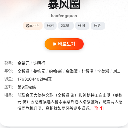
暴风圈
baofengquan
드라마
韩剧
2025
韩国
韩语
바로보기
감독：
金希元
/
许明行
주연：
全智贤
/
姜栋元
/
约翰·赵
/
金海淑
/
朴解浚
/
李美淑
/
刘宰明
/
년도：
1763204402(韩国)
조회：
第9集完结
내용：
前联合国大使徐文珠（全智贤 饰）和神秘特工白山湖（姜栋
元 饰）因总统候选人枪杀案意外卷入暗战漩涡，随着两人感
情同危机升温，真相就如暴风般逐步逼近。
[열기]