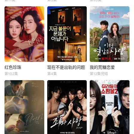
南宫珉
李雪
孔晓振
郑浚远
严贤京
尹仲勋
案。
金大明
李相二
申正允
神经外科权威姜泰
改编自同名漫画。
一場緊張刺激、生
柱（南宫珉 饰）因
35岁的俞宝娜
死攸關的較量，在
为老婆高世允（李
过着相夫教子的普
世界上最完美的男
雪 饰）在提出离婚
通生活。表面上她
人和笨拙的女人之
的第二日突然遭到
看起来温顺和善，
間展開！這是一部
神秘绑架，瞬间被
还很怕婆婆，真实
由不同世代的人共
警方锁定为头号通
身份却是4年前突
同寫的浪漫家庭
缉犯。为救出失踪
然隐退的杀手“翠
劇，每個人都渴望
的妻子，姜泰柱一
鸟”。产假结束后，
成為自己人生的主
红色珍珠
现在不是出轨的问题
我的荒糖恋爱
红色珍珠
现在不是出轨的问题
我的荒糖恋爱
边躲避警方的通
她又开始执行各种
角。
第102集
第4集
第12集完结
朴真熙
李甫姫
金惠秀
金志勋
丁海寅
贺营
缉，一边展开追
暗杀任务，目标都
李元宗
赵汝贞
查。但离奇绑架案
是那些危害社会的
野心勃勃的女检察
背后，真是为了赎
败类。但同时，也
【SPOTV新闻 =
以“贩卖幸福家
官高恩世（贺营
金那么简单？
引起了警方的注
记者 姜孝珍】演员
庭形象”赚钱的网红
饰）意外失忆，住
意…一面是家长里
朴真熙即将全面回
夫妇，与他们正陷
进拳击教练张泰河
短，一面是杀伐果
归荧屏。据SPOTV
入泥淖般离婚诉讼
（丁海寅 饰）家
断，俞宝娜的双面
新闻7日报道，朴
的医师邻居。
中，对方还自称是
生活就此展开！
真熙将主演KBS新
两对夫妻卷入连外
她的男友。这段剪
日播剧《红珍
遇都算小事的惊人
不断理还乱的棘手