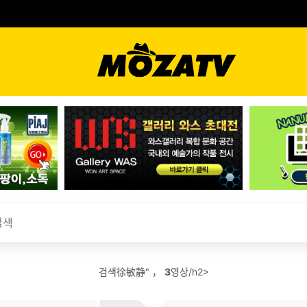
검색徐敏静" ，
3
영상/h2>