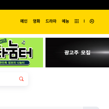
예능
메인
영화
전체보기
드라마
예능