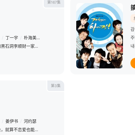
第167集
감
/
丁一宇
/
朴海美
/
金彗星
/
朴敏英
/
崔民勇
/
金汎
/
徐敏静
/
申
주
故事发生在韩国首都首尔的黑石洞李顺财一家，儿子李民永（崔民永 饰）和媳妇申智（申智 饰）正式离婚，申智留下孩子前往俄罗斯进修，将房子租给同学徐敏静（徐敏静 饰）。民永在父母家过起偷居过程，后因申智在俄
내
第3集
/
姜伊书
/
河约瑟
讲述在这个强迫恋爱的社会，就算不恋爱也能收获幸福的二十岁韩沙朗的故事。