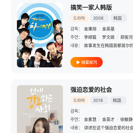
搞笑一家人韩版
드라마
2006
韩国
감독：
金秉旭
/
金英基
주연：
李顺载
/
罗文姬
/
郑俊河
내용：
바로보기
强迫恋爱的社会
드라마
2018
韩国
감독：
주연：
金素慧
/
金英才
/
徐敏静
내용：