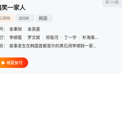
第170集
搞笑一家人
드라마
2006
韩国
독：
金秉旭
/
金英基
智
연：
李顺载
/
罗文姬
/
郑俊河
/
丁一宇
/
朴海美
/
金彗星
/
朴敏英
용：
故事发生在韩国首都首尔的黑石洞李顺财一家，儿子李民永（崔民永 饰）和媳妇申智（申智 饰）正式离婚，申智留下孩子前往俄罗斯进修，将房子租给同学徐敏静（徐敏静 饰）。民永在父母家过起偷居过程，后因申智在俄
바로보기