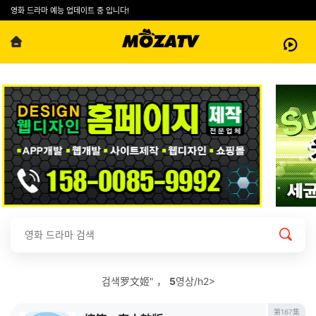
영화 드라마 예능 업데이트 중 입니다!
검색罗文姬" ，
5
영상/h2>
第167集