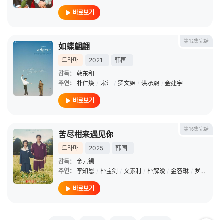
바로보기
第12集完结
如蝶翩翩
드라마
2021
韩国
감독：
韩东和
주연：
朴仁焕
/
宋江
/
罗文姬
/
洪承熙
/
金建宇
바로보기
第16集完结
苦尽柑来遇见你
드라마
2025
韩国
감독：
金元锡
주연：
李知恩
/
朴宝剑
/
文素利
/
朴解浚
/
金容琳
/
罗文姬
/
바로보기