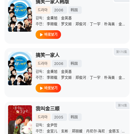
搞笑一家人韩版
드라마
2006
韩国
감독：
金秉旭
/
金英基
주연：
李顺载
/
罗文姬
/
郑俊河
/
丁一宇
/
朴海美
/
金彗星
/
바로보기
第170集
搞笑一家人
드라마
2006
韩国
감독：
金秉旭
/
金英基
주연：
李顺载
/
罗文姬
/
郑俊河
/
丁一宇
/
朴海美
/
金彗星
/
바로보기
第16集
我叫金三顺
드라마
2005
韩国
감독：
金尹哲
주연：
金宣儿
/
玄彬
/
郑丽媛
/
丹尼尔·海尼
/
金慈玉
/
权海骁