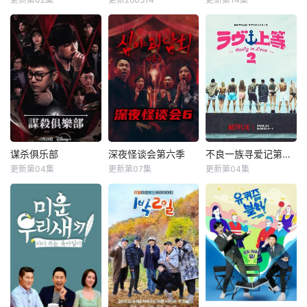
李恩智
金美贤
廉晶雅
朴俊勉
她怀抱着过往，在
&nbsp;&nbsp;&nb
李泳知
金珍荣
人们的温柔相待
sp;&nbsp;&nbsp;&
中，开始觅得一丝
&nbsp;&nbsp;&nb
nbsp;&nbsp;&nbs
微小的希望。
sp;&nbsp;&nbsp;&
p;&nbsp;&nbsp;&n
然而，仿佛是为了
nbsp;&nbsp;&nbs
bsp;&nbsp;韩国首
嘲弄这份平静的日
p;《Biong Biong地
部性别盲选约会真
常，灾厄“内尔伽
球游戏厅》衍生综
人秀，展现多样爱
勒”再度降临。
艺
情的可能性。 他爱
曾将故乡化为灰烬
她，他爱他，她爱
的绝望，如今又要
她。 是兄弟，是姐
夺走这片土地的光
妹，是情敌。 今天
谋杀俱乐部
深夜怪谈会第六季
不良一族寻爱记第二季
谋杀俱乐部
深夜怪谈会第六季
不良一族寻爱记第二季
芒。 ——已
爱男人明天爱女
更新第04集
更新第07集
更新第04集
经，不会再失去任
李相赫
沈昌珉
金九拉
金淑
山野仁
AK-69
人，今天是情敌明
何东西。也不会让
崔杋圭
金浩英
永野
天是恋人。
任何人失去。
&nbsp;&nbsp;&nb
&nbsp;&nbsp;&nb
少女拂去悲伤的泪
sp;&nbsp;&nbsp;&
sp;&nbsp;&nbsp;&
水，执剑而起。
nbsp;&nbsp;&nbs
nbsp;&nbsp;&nbs
这是一个系上缎
p;&nbsp;电竞传奇
p;&nbsp;本季将舞
带、决心反抗命运
Faker、东方神起
台搬到了阳光明媚
的，属于一位英雄
的最强昌珉、TXT
的冲绳，来自日本
的故事。
的杋圭等神级阵容
各地的暴走族与不