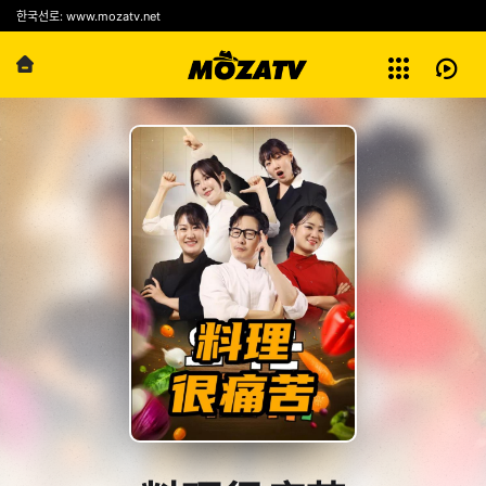
예능
한국선로: www.mozatv.net
전체보기