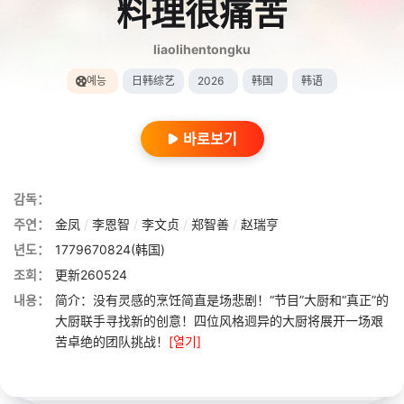
料理很痛苦
liaolihentongku
예능
日韩综艺
2026
韩国
韩语
바로보기
감독：
주연：
金凤
/
李恩智
/
李文贞
/
郑智善
/
赵瑞亨
년도：
1779670824(韩国)
조회：
更新260524
내용：
简介：没有灵感的烹饪简直是场悲剧！“节目”大厨和“真正”的
大厨联手寻找新的创意！四位风格迥异的大厨将展开一场艰
苦卓绝的团队挑战！
[열기]