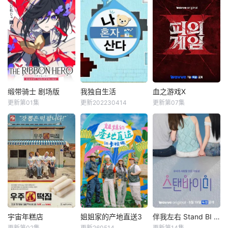
缎带骑士 剧场版
我独自生活
血之游戏X
缎带骑士 剧场版
我独自生活
血之游戏X
更新第01集
更新202230414
更新第07集
新谷真弓
内山昂辉
全炫茂
韩惠珍
李尚敏
洪榛浩
小林星兰
朴娜莱
???
&nbsp;&nbsp;&nb
《2018 我独自生
&nbsp;&nbsp;&nb
sp;&nbsp;&nbsp;&
活》共48期，总期
sp;&nbsp;&nbsp;&
nbsp;&nbsp;&nbs
数为EP.227(2018
nbsp;&nbsp;&nbs
p;被毁灭的王国公
年1月5日) ~ EP.27
p;一场极限生存游
主——萨菲娅。
4(2018年12月28
戏，在脑力和体力
灾厄“内尔伽勒”
日)
最强的玩家之间回
夺走了她故乡希尔
归团战。
弗兰的一切，她在
绝望的尽头，抵达
宇宙年糕店
姐姐家的产地直送3
伴我左右 Stand BI Me
宇宙年糕店
姐姐家的产地直送3
伴我左右 Stand BI Me
了戈尔德兰。
更新第02集
更新260514
更新第14集