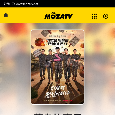
예능
한국선로: www.mozatv.net
전체보기