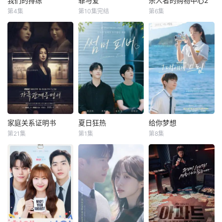
我们的排练
罪与爱
杀人者的购物中心2
我们的排练
罪与爱
杀人者的购物中心2
角。
来，朴真熙出演过
第4集
第10集完结
第6集
梁洪硕
박성현
정명철
김성혁
李栋旭
金慧埈
众多作品，包括
金贤叙
赵汉善
《我会让你更幸
暂无简介
福》、《孙子兵
警察、毒枭、卧底
购物中心即将重
法》、《我喜欢
特工和间谍——权
新开张！ 郑进
你》、《KAIS
力体系的各个层面
湾（李栋旭 饰）和
T》、《丝花萝
都在崩溃瓦解。在
郑智安（金慧峻
卜》、《顺爱回来
看似合法的警察等
饰）叔侄档再度联
吧》、《金钱战
级制度背后，隐藏
手，制作规模、动
争》、《想结婚的
着一座被腐败、欲
作场面全部疯狂升
女人》、《巨
望和隐秘权力游戏
级。玄理、冈田将
人》、《关许
所掌控的城市，人
生强势加盟，化身
家庭关系证明书
夏日狂热
给你梦想
家庭关系证明书
夏日狂热
给你梦想
钧》、《归来》以
的生命在这里只是
空降雇佣兵组织“巴
第21集
第1集
第8集
及《李太宗芳元》
朴世荣
韩高恩
黄寅烨
李惠利
交易的筹码。一起
比伦”的新成员，誓
暂无简介
等。自2022年在电
林志恩
神秘的绑架案揭开
要彻底剿灭叔侄二
该剧是一部浪漫喜
视剧《太宗李芳
了一张深埋地下的
人！前有宿敌贝
本剧讲述的是从出
剧，讲述了连一个
远》中饰演元庆国
犯罪网络，解开了
尔，后有“巴比伦”
生瞬间开始就被打
梦想都无所畏惧的
的闵妃一角以来，
错位的身份、系统
步步进逼，两叔侄
上家庭崩溃烙印的
十几岁，被现实挡
朴真熙一直活跃于
性的腐败和一段被
会点样杀出一条血
一个孩子和面对冷
住而受挫的二十几
荧屏，曾客串出演
长期压制的过去。
路？一切未解之
酷的偏见和命运，
岁，像变成那样的
《醉酒都市女人
爱情和性沦为控制
谜，即将震撼揭
重新找回自己人生
大人的三十几岁的
2》和《七人复
和交换的工具。而
晓。