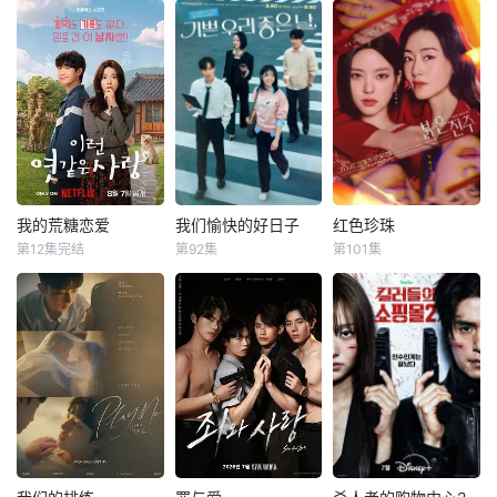
我的荒糖恋爱
我们愉快的好日子
红色珍珠
我的荒糖恋爱
我们愉快的好日子
红色珍珠
第12集完结
第92集
第101集
丁海寅
贺营
严贤京
尹仲勋
朴真熙
李甫姫
申正允
李元宗
野心勃勃的女检察
官高恩世（贺营
一場緊張刺激、生
【SPOTV新闻 =
饰）意外失忆，住
死攸關的較量，在
记者 姜孝珍】演员
进拳击教练张泰河
世界上最完美的男
朴真熙即将全面回
（丁海寅 饰）家
人和笨拙的女人之
归荧屏。据SPOTV
中，对方还自称是
間展開！這是一部
新闻7日报道，朴
她的男友。这段剪
由不同世代的人共
真熙将主演KBS新
不断理还乱的棘手
同寫的浪漫家庭
日播剧《红珍
关系，能发展成一
劇，每個人都渴望
珠》。自1996年电
段真爱吗？
成為自己人生的主
视剧《开始》以