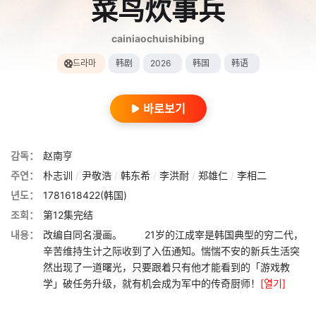
菜鸟炊事兵
cainiaochuishibing
드라마
韩剧
2026
韩国
韩语
바로보기
감독：
赵南亨
주연：
朴志训
/
尹敬浩
/
韩东希
/
李洪耐
/
郑雄仁
/
李相二
년도：
1781618422(韩国)
조회：
第12集完结
내용：
改编自同名漫画。 21岁的江成宰是韩国典型的穷二代，
辛苦维持生计之际收到了入伍通知。惴惴不安的新兵生活突
然出现了一道曙光，只要跟着只有他才能看到的「游戏教
学」破任务升级，就有机会成为军中的传奇厨师！
[열기]