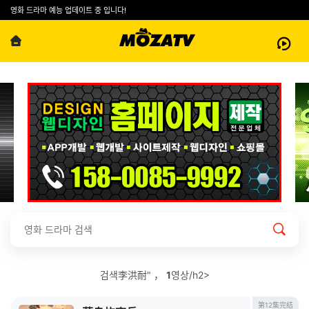
영화 드라마 예능 업데이트 중 입니다!
검색李洪耐" ，
1
영상/h2>
第12集完结