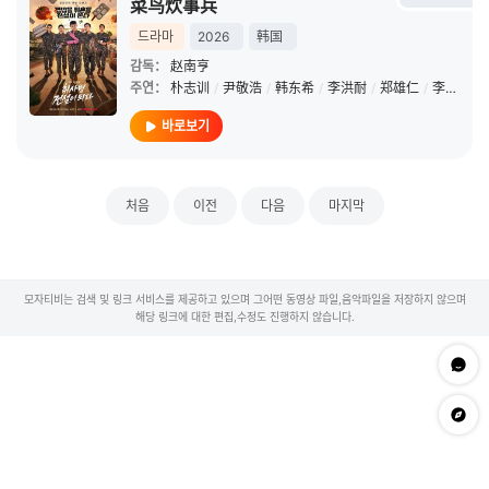
菜鸟炊事兵
드라마
2026
韩国
감독：
赵南亨
주연：
朴志训
/
尹敬浩
/
韩东希
/
李洪耐
/
郑雄仁
/
李相二
바로보기
처음
이전
다음
마지막
모자티비는 검색 및 링크 서비스를 제공하고 있으며 그어떤 동영상 파일,음악파일을 저장하지 않으며
해당 링크에 대한 편집,수정도 진행하지 않습니다.
문의하
app