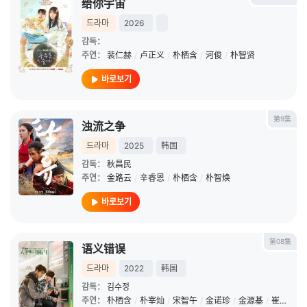
给你宇宙
드라마
2026
감독：
주연：
裴仁赫
/
卢正义
/
朴栖含
/
河俊
/
朴智贤
바로보기
第9集
浊流之争
드라마
2025
韩国
감독：
秋昌民
주연：
金路云
/
辛睿恩
/
朴栖含
/
朴智焕
바로보기
第08集
语义错误
드라마
2022
韩国
감독：
김수정
주연：
朴栖含
/
朴宰灿
/
宋智午
/
金诺珍
/
金源基
/
崔秀简