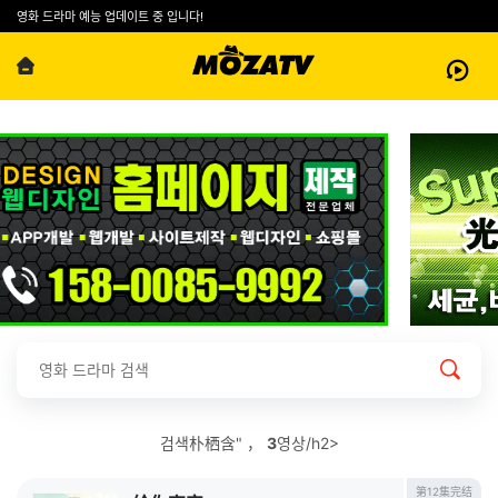
영화 드라마 예능 업데이트 중 입니다!
검색朴栖含" ，
3
영상/h2>
第12集完结