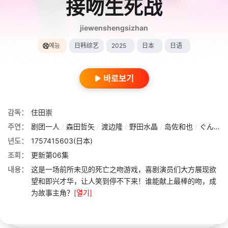
接吻生死战
jiewenshengsizhan
예능
日韩综艺
2025
日本
日语
바로보기
감독：
住田崇
주연：
剧团一人
/
森田哲矢
/
渡边隆
/
野田水晶
/
岛佐和也
/
ぐんぴぃ
년도：
1757415603(日本)
조회：
更新第06集
내용：
这是一场前所未见的死亡之吻游戏，喜剧演员们大方展现欲
望和即兴才华，让人笑到停不下来！谁能献上最棒的吻，成
为故事主角？
[열기]