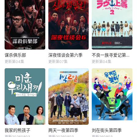
谋杀俱乐部
深夜怪谈会第六季
不良一族寻爱记第二季
谋杀俱乐部
深夜怪谈会第六季
不良一族寻爱记第二季
更新第04集
更新第07集
更新第04集
李相赫
沈昌珉
金九拉
金淑
山野仁
AK-69
崔杋圭
金浩英
永野
&nbsp;&nbsp;&nb
&nbsp;&nbsp;&nb
sp;&nbsp;&nbsp;&
sp;&nbsp;&nbsp;&
nbsp;&nbsp;&nbs
nbsp;&nbsp;&nbs
p;&nbsp;电竞传奇
p;&nbsp;本季将舞
Faker、东方神起
台搬到了阳光明媚
的最强昌珉、TXT
的冲绳，来自日本
的杋圭等神级阵容
各地的暴走族与不
破天荒集结，同场
良男女齐聚新学
大玩推理游戏！面
校。他们将带着各
我家的熊孩子
两天一夜第四季
刘在街头第四季
我家的熊孩子
两天一夜第四季
刘在街头第四季
对真真假假的线索
自复杂的过去在海
更新20260803
更新20260803
更新260803