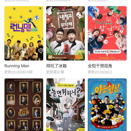
申东烨
徐章勋
金钟民
文世允
刘在石
河智苑
和无处不在的心理
边展开共同生活，
韩惠轸
Se-yoon
博弈，究竟谁能揭
不仅直面碰撞的火
开真相？
花与羁绊，也在真
《我家的熊孩子》
韩国KBS电视台综
挚的恋爱中寻求“人
是一档韩国脱口秀
艺节目，也是该台
生重启”的蜕变。
节目。节目主要关
Happy Sunday的
注家长与孩子之间
长寿环节之一。标
的问题。你对孩子
榜真实野生道路真
了解多少？今天孩
人秀，描绘6个男
子和谁见面了，又
人横冲直撞背包旅
发生了什么样的故
行的旅行综艺节
事？孩子今天怎么
目。 该节
Running Man
拜托了冰箱
全知干预视角
Running Man
拜托了冰箱
全知干预视角
满面愁容，又为什
目于2007年8月5
更新20260803期
更新第82集
更新20260802
刘在石
河东勋
郑亨敦
金成柱
李英子
金生珉
么食欲突然增加？
日开播，2019年3
李光洙
郑佳恩
全炫茂
通过这个节目家长
月两天一夜第三季
对这些问题会有更
结束后，于2019年
Running Man是韩
《拜托了冰箱》节
《全知干预视角 》
深的思考。
12月8日播出第四
国SBS电视台周末
目方式是嘉宾和自
为韩国MBC于201
季。 节目每周
娱乐节目《星期天
己家里的冰箱一起
7年11月29日与30
日下午6点30分
真好》新的版块，
到节目现场，六位
日，试播的全新综
（韩国时间）播
是韩国著名主持人
厨师直接使用冰箱
艺节目，由李英
出。
刘在石自“家族诞
里的原材料，用最
子、金生珉、全炫
生”第一季结束后时
常见的食材在15分
茂、宋恩伊、梁世