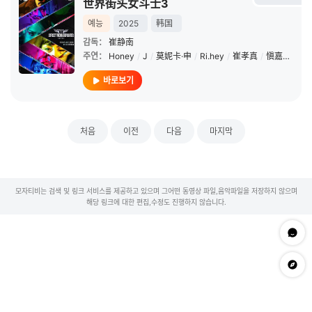
世界街头女斗士3
예능
2025
韩国
감독：
崔静南
주연：
Honey
/
J
/
莫妮卡·申
/
Ri.hey
/
崔孝真
/
愼嘉庀
/
姜
바로보기
처음
이전
다음
마지막
모자티비는 검색 및 링크 서비스를 제공하고 있으며 그어떤 동영상 파일,음악파일을 저장하지 않으며
해당 링크에 대한 편집,수정도 진행하지 않습니다.
문의하
app