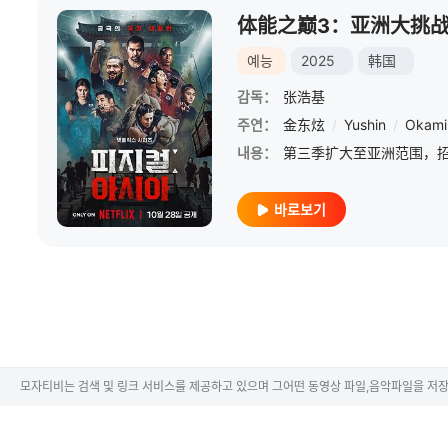
体能之巅3：亚洲大挑
예능
2025
韩国
감독：
张浩基
주연：
金东炫
/
Yushin
/
Okami
내용：
바로보기
모자티비는 검색 및 링크 서비스를 제공하고 있으며 그어떤 동영상 파일,음악파일을 저장