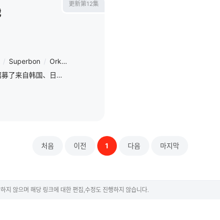
更新第12集
战
/
Superbon
/
Orkhonbayar
/
Bayarsaikhan
/
Recep
/
Kara
/
Ige
第三季扩大至亚洲范围，招募了来自韩国、日本、泰国、蒙古、土耳其、印度尼西亚、澳大利亚、菲律宾等亚太8个国家的共48人参加。除了帕奎奥、惠特克、金东炫之外，UFC上亚洲人最多胜的选手奥卡米·尤辛、泰国泰
처음
이전
1
다음
마지막
하지 않으며 해당 링크에 대한 편집,수정도 진행하지 않습니다.