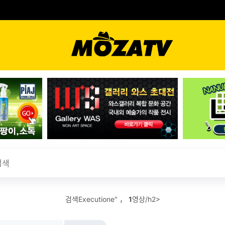
검색Executione" ，
1
영상/h2>