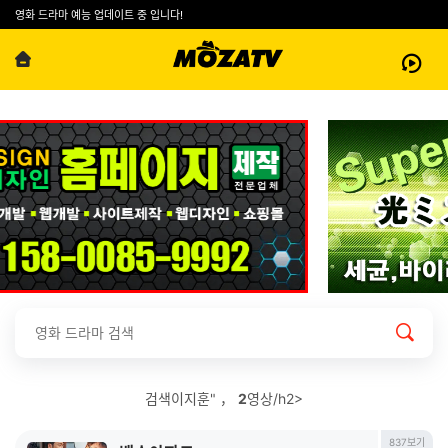
영화 드라마 예능 업데이트 중 입니다!
검색이지훈" ，
2
영상/h2>
837보기