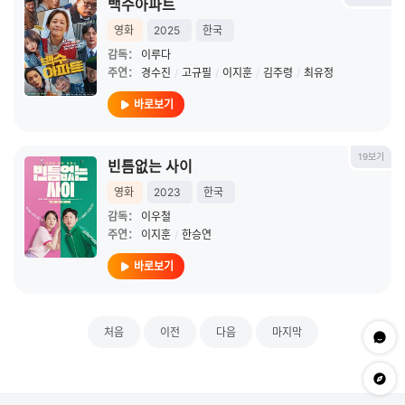
백수아파트
영화
2025
한국
감독：
이루다
주연：
경수진
/
고규필
/
이지훈
/
김주령
/
최유정
바로보기
19보기
빈틈없는 사이
영화
2023
한국
감독：
이우철
주연：
이지훈
/
한승연
바로보기
처음
이전
다음
마지막
문의하
app