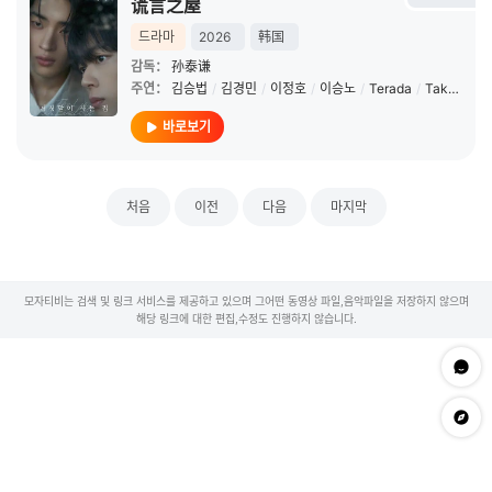
谎言之屋
드라마
2026
韩国
감독：
孙泰谦
주연：
김승법
/
김경민
/
이정호
/
이승노
/
Terada
/
Takuya
바로보기
처음
이전
다음
마지막
모자티비는 검색 및 링크 서비스를 제공하고 있으며 그어떤 동영상 파일,음악파일을 저장하지 않으며
해당 링크에 대한 편집,수정도 진행하지 않습니다.
문의하
app