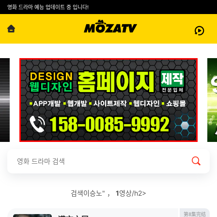
영화 드라마 예능 업데이트 중 입니다!
검색이승노" ，
1
영상/h2>
第8集完结