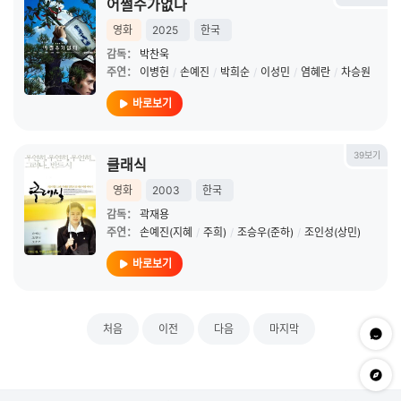
어쩔수가없다
영화
2025
한국
감독：
박찬욱
주연：
이병헌
/
손예진
/
박희순
/
이성민
/
염혜란
/
차승원
바로보기
39보기
클래식
영화
2003
한국
감독：
곽재용
주연：
손예진(지혜
/
주희)
/
조승우(준하)
/
조인성(상민)
바로보기
처음
이전
다음
마지막
문의하
app