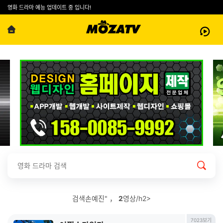
영화 드라마 예능 업데이트 중 입니다!
검색손예진" ，
2
영상/h2>
7023보기