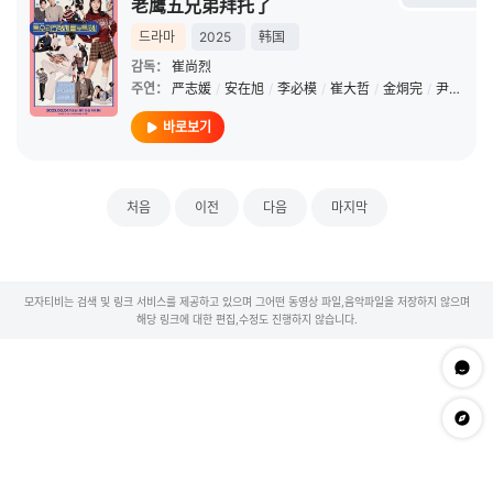
老鹰五兄弟拜托了
드라마
2025
韩国
감독：
崔尚烈
주연：
严志媛
/
安在旭
/
李必模
/
崔大哲
/
金烔完
/
尹博
/
李
바로보기
처음
이전
다음
마지막
모자티비는 검색 및 링크 서비스를 제공하고 있으며 그어떤 동영상 파일,음악파일을 저장하지 않으며
해당 링크에 대한 편집,수정도 진행하지 않습니다.
문의하
app