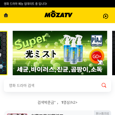
영화 드라마 예능 업데이트 중 입니다!
검색박준금" ，
1
영상/h2>
第54集完结