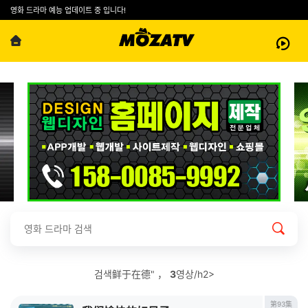
영화 드라마 예능 업데이트 중 입니다!
검색鲜于在德" ，
3
영상/h2>
第93集