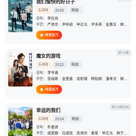
我们愉快的好日子
드라마
2026
韩国
감독：
李在尚
주연：
严贤京
/
尹仲勋
/
申正允
/
尹多英
/
金惠玉
/
鲜于在德
바로보기
第119集
魔女的游戏
드라마
2022
韩国
감독：
李亨善
주연：
张瑞希
/
金奎善
/
吴彰锡
/
韩知婉
/
潘孝贞
/
鲜于在德
바로보기
第128集完结
幸运的我们
드라마
2024
韩国
감독：
朴基贤
주연：
咸恩静
/
白成铉
/
吴贤庆
/
姜星
/
申正允
/
鲜于在德
/