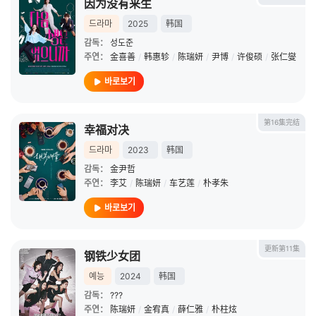
因为没有来生
드라마
2025
韩国
감독：
성도준
주연：
金喜善
/
韩惠轸
/
陈瑞妍
/
尹博
/
许俊硕
/
张仁燮
바로보기
第16集完结
幸福对决
드라마
2023
韩国
감독：
金尹哲
주연：
李艾
/
陈瑞妍
/
车艺莲
/
朴孝朱
바로보기
更新第11集
钢铁少女团
예능
2024
韩国
감독：
???
주연：
陈瑞妍
/
金宥真
/
薛仁雅
/
朴柱炫