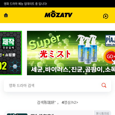
영화 드라마 예능 업데이트 중 입니다!
검색陈瑞妍" ，
4
영상/h2>
第12集完结