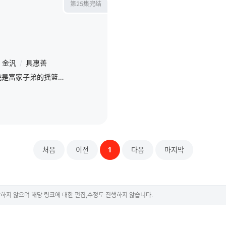
第25集完结
金汎
/
具惠善
神话集团开设的高中学院是富家子弟的摇篮。其中，四大财团公子组成的F4，在学院里横行无忌。平民少女金丝草（具惠善 饰）进入学院后，为朋友小秋出头得罪了F4之首的具俊表（李民浩 饰），但是她不畏强权，跟
처음
이전
1
다음
마지막
하지 않으며 해당 링크에 대한 편집,수정도 진행하지 않습니다.