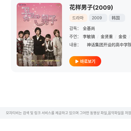
花样男子(2009)
드라마
2009
韩国
감독：
全基尚
주연：
李敏镐
/
金贤重
/
金俊
/
내용：
바로보기
모자티비는 검색 및 링크 서비스를 제공하고 있으며 그어떤 동영상 파일,음악파일을 저장