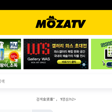
검색金贤重" ，
1
영상/h2>