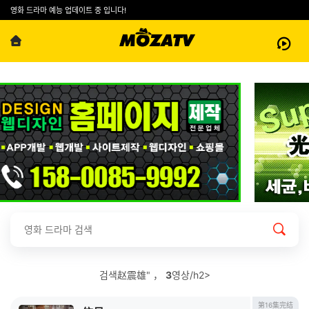
영화 드라마 예능 업데이트 중 입니다!
검색赵震雄" ，
3
영상/h2>
第16集完结