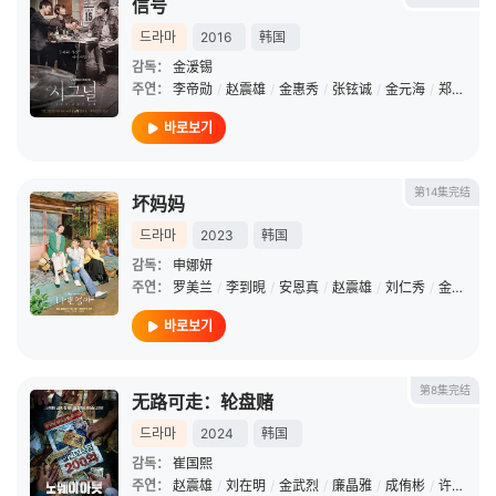
信号
드라마
2016
韩国
감독：
金湲锡
주연：
李帝勋
/
赵震雄
/
金惠秀
/
张铉诚
/
金元海
/
郑涵妃
/
바로보기
第14集完结
坏妈妈
드라마
2023
韩国
감독：
申娜妍
주연：
罗美兰
/
李到晛
/
安恩真
/
赵震雄
/
刘仁秀
/
金元海
/
바로보기
第8集完结
无路可走：轮盘赌
드라마
2024
韩国
감독：
崔国熙
주연：
赵震雄
/
刘在明
/
金武烈
/
廉晶雅
/
成侑彬
/
许光汉
/