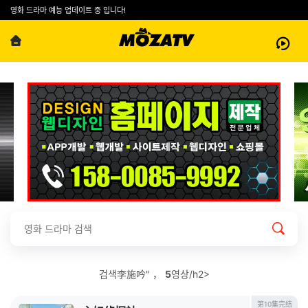
영화 드라마 예능 업데이트 중 입니다!
검색李施吟" ，
5
영상/h2>
第10集完结