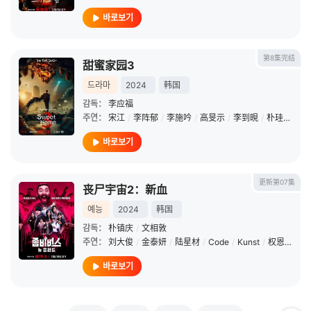
바로보기
第8集完结
甜蜜家园3
드라마
2024
韩国
감독：
李应福
주연：
宋江
/
李阵郁
/
李施吟
/
高旻示
/
李到晛
/
朴珪瑛
/
刘
바로보기
更新第07集
丧尸宇宙2：新血
예능
2024
韩国
감독：
朴镇庆
/
文相敦
주연：
刘大俊
/
金泰妍
/
陆星材
/
Code
/
Kunst
/
权恩妃
/
金
바로보기