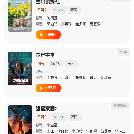
主妇侦探社
드라마
2025
韩国
감독：
闵镇基
주연：
李施吟
/
郑英珠
/
金多顺
/
南基爱
바로보기
全8集
丧尸宇宙
예능
2023
韩国
감독：
주연：
李施吟
/
卢洪哲
/
朴娜莱
/
斑斑
/
金珍荣
바로보기
第8集完结
甜蜜家园2
드라마
2023
韩国
감독：
李应福
주연：
宋江
/
李阵郁
/
李施吟
/
李到晛
/
高旻示
/
朴珪瑛
/
刘