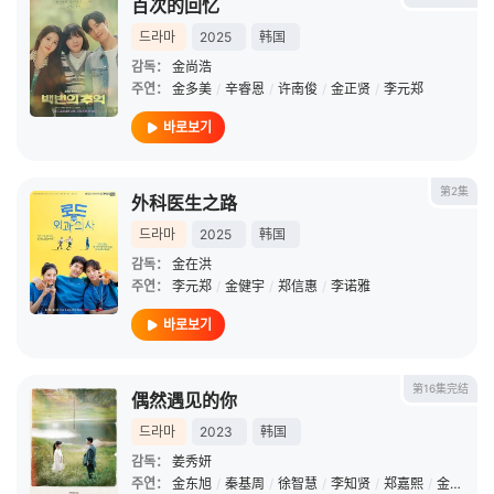
百次的回忆
드라마
2025
韩国
감독：
金尚浩
주연：
金多美
/
辛睿恩
/
许南俊
/
金正贤
/
李元郑
바로보기
第2集
外科医生之路
드라마
2025
韩国
감독：
金在洪
주연：
李元郑
/
金健宇
/
郑信惠
/
李诺雅
바로보기
第16集完结
偶然遇见的你
드라마
2023
韩国
감독：
姜秀妍
주연：
金东旭
/
秦基周
/
徐智慧
/
李知贤
/
郑嘉熙
/
金钟秀
/