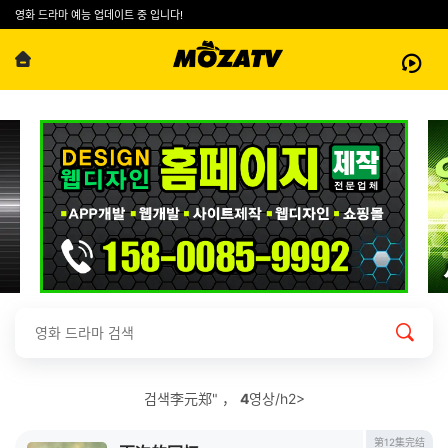
영화 드라마 예능 업데이트 중 입니다!
검색李元郑" ，
4
영상/h2>
第12集完结