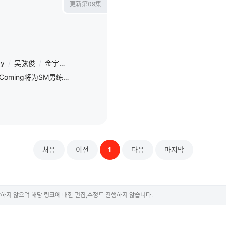
更新第09集
ay
/
吴弦俊
/
金宇霖
/
李翰飞
/
李松河
/
KACHIN
/
近藤貞治
/
TAT
SM娱乐和制作公司Egg is Coming将为SM男练习生组“SMTR25”的首次单独真人秀携手推出的穿越型成长综艺《请回答High School》，包括SMTR25部分练习生在内的未公开练习生共有
처음
이전
1
다음
마지막
하지 않으며 해당 링크에 대한 편집,수정도 진행하지 않습니다.