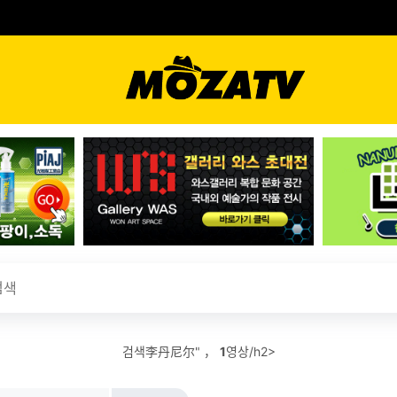
검색李丹尼尔" ，
1
영상/h2>