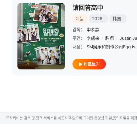
请回答高中
예능
2026
韩国
감독：
申孝静
주연：
李鹤来
/
胜翔
/
Justin·J
내용：
바로보기
모자티비는 검색 및 링크 서비스를 제공하고 있으며 그어떤 동영상 파일,음악파일을 저장