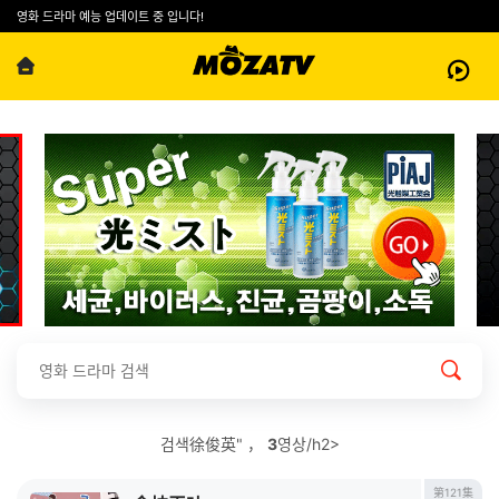
영화 드라마 예능 업데이트 중 입니다!
검색徐俊英" ，
3
영상/h2>
第121集