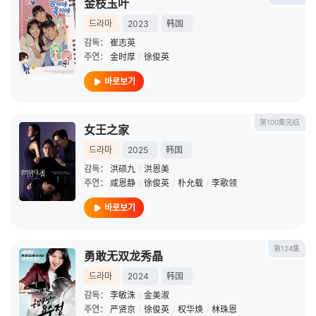
金枝玉叶
드라마
2023
韩国
감독：
崔志英
주연：
金时厚
/
徐俊英
바로보기
第100集完结
女王之家
드라마
2025
韩国
감독：
洪硕九
/
洪恩美
주연：
咸恩静
/
徐俊英
/
朴允载
/
李歌领
바로보기
第124集
勇敢无双龙秀晶
드라마
2024
韩国
감독：
李敏洙
/
金美淑
주연：
严贤京
/
徐俊英
/
权华焕
/
林珠恩