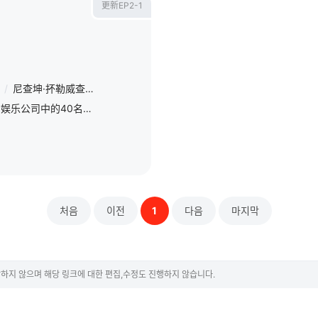
更新EP2-1
/
尼查坤·抔勒威查固
/
张祐荣
/
朴晟镇
/
姜永晛
/
金元弼
/
尹度云
罗英锡综艺制作团队与JYP娱乐公司中的40名艺人一起拍摄《出差十五夜》特辑。将先在电视台夜间播放，次日上午油管上线完整版。
처음
이전
1
다음
마지막
하지 않으며 해당 링크에 대한 편집,수정도 진행하지 않습니다.