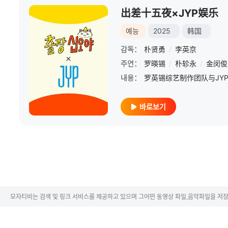
出差十五夜×JYP娱乐
예능
2025
韩国
감독：
朴贤勇
/
李英京
주연：
罗暎锡
/
朴轸永
/
金闵俊
내용：
바로보기
모자티비는 검색 및 링크 서비스를 제공하고 있으며 그어떤 동영상 파일,음악파일을 저장