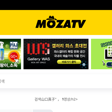
검색山口真子" ，
1
영상/h2>