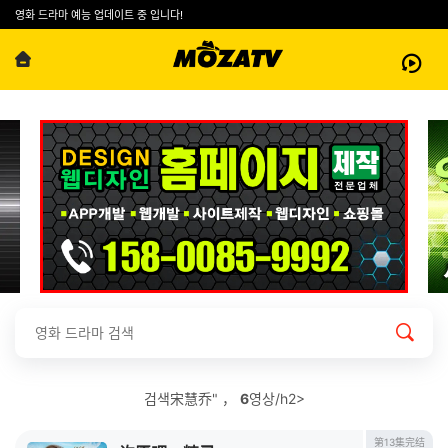
영화 드라마 예능 업데이트 중 입니다!
검색宋慧乔" ，
6
영상/h2>
第13集完结