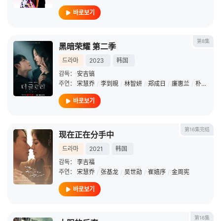
바로보기
第8集
黑暗荣耀 第二季
드라마
2023
韩国
감독：
安吉镐
주연：
宋慧乔
/
李到晛
/
林智妍
/
郑成日
/
廉惠兰
/
朴成焄
/
바로보기
第16集完结
现在正在分手中
드라마
2021
韩国
감독：
李吉福
주연：
宋慧乔
/
张基龙
/
吴世勋
/
崔嬉序
/
金周宪
바로보기
第16集