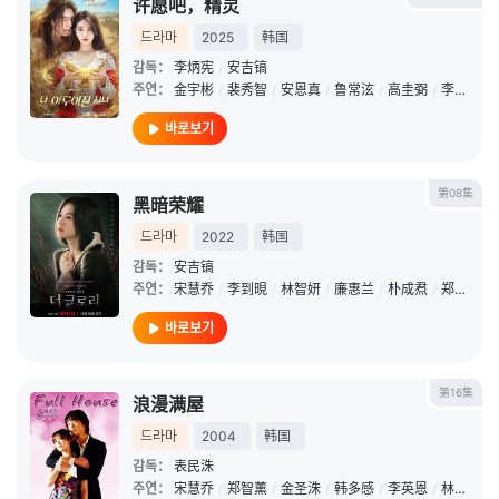
许愿吧，精灵
드라마
2025
韩国
감독：
李炳宪
/
安吉镐
주연：
金宇彬
/
裴秀智
/
安恩真
/
鲁常泫
/
高圭弼
/
李周英
/
바로보기
第08集
黑暗荣耀
드라마
2022
韩国
감독：
安吉镐
주연：
宋慧乔
/
李到晛
/
林智妍
/
廉惠兰
/
朴成焄
/
郑星一
/
바로보기
第16集
浪漫满屋
드라마
2004
韩国
감독：
表民洙
주연：
宋慧乔
/
郑智薰
/
金圣洙
/
韩多感
/
李英恩
/
林艺珍
/