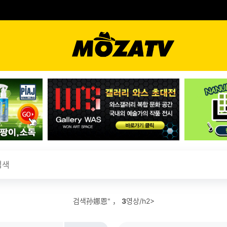
검색孙娜恩" ，
3
영상/h2>