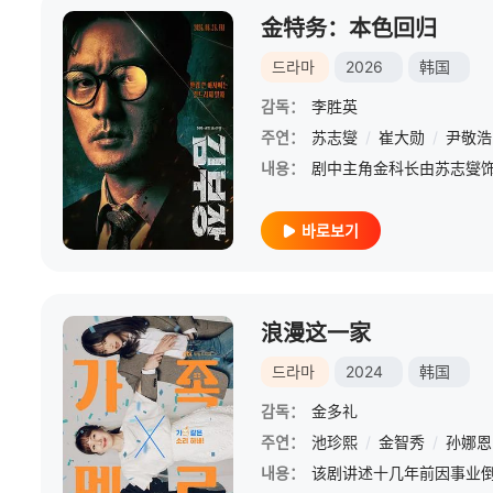
金特务：本色回归
드라마
2026
韩国
감독：
李胜英
주연：
苏志燮
/
崔大勋
/
尹敬浩
내용：
바로보기
浪漫这一家
드라마
2024
韩国
감독：
金多礼
주연：
池珍熙
/
金智秀
/
孙娜恩
내용：