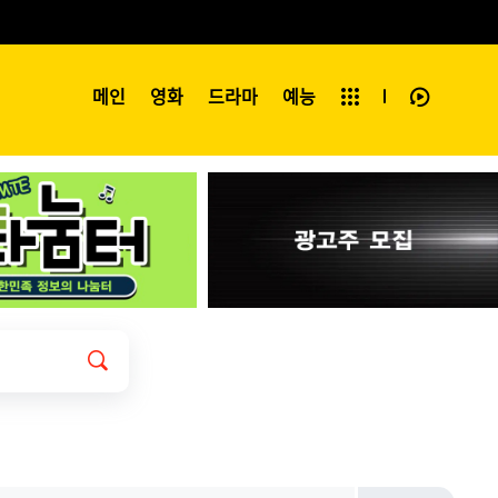
예능
메인
영화
전체보기
드라마
예능