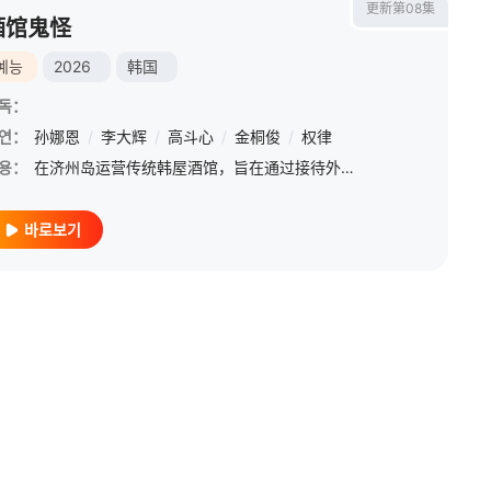
更新第08集
酒馆鬼怪
예능
2026
韩国
독：
연：
孙娜恩
/
李大辉
/
高斗心
/
金桐俊
/
权律
용：
在济州岛运营传统韩屋酒馆，旨在通过接待外国游客传递韩国文化，强调&quot;人与人相遇、心意相通&quot;的治愈主题。
바로보기