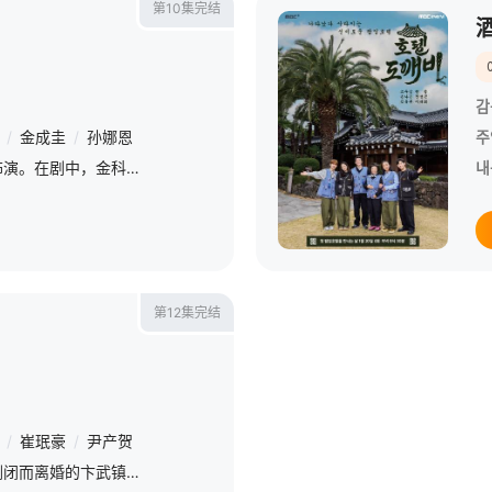
第10集完结
감
/
金成圭
/
孙娜恩
주
剧中主角金科长由苏志燮饰演。在剧中，金科长是敏智的父亲，也是一名朝鲜间谍。他被派去执行无数特别任务，包括17次朝鲜任务、五次韩国双重间谍任务，以及一次针对朝鲜最高司令官的暗杀行动。他是朝鲜黑名单上的头
내
第12集完结
/
崔珉豪
/
尹产贺
该剧讲述十几年前因事业倒闭而离婚的卞武镇（池珍熙 饰）在11年后成为数十亿富翁，以房东的身份出现在前妻金爱妍（金智秀 饰）和女儿卞未来（孙娜恩 饰）面前引发“腥风血雨”的故事。