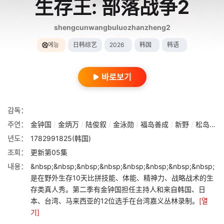
生存王: 部落战争2
shengcunwangbuluozhanzheng2
예능
日韩综艺
2026
韩国
韩语
바로보기
감독：
주연：
金钟国
/
金炳万
/
陆俊叙
/
金泳勋
/
福岛善成
/
新野
/
松岛正平
년도：
1782991825(韩国)
조회：
更新第05集
내용：
&nbsp;&nbsp;&nbsp;&nbsp;&nbsp;&nbsp;&nbsp;&nbsp;
是在野外生存10天比拼技能、体能、精神力、战略战术的生
存类真人秀。第二季有金钟国担任主持人和来自韩国、日
本、台湾、马来西亚的12位选手在台湾嘉义丛林录制。
[열
기]