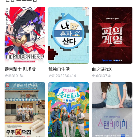
缎带骑士 剧场版
我独自生活
血之游戏X
缎带骑士 剧场版
我独自生活
血之游戏X
更新第01集
更新202230414
更新第07集
新谷真弓
内山昂辉
全炫茂
韩惠珍
李尚敏
洪榛浩
小林星兰
朴娜莱
???
&nbsp;&nbsp;&nb
《2018 我独自生
&nbsp;&nbsp;&nb
sp;&nbsp;&nbsp;&
活》共48期，总期
sp;&nbsp;&nbsp;&
nbsp;&nbsp;&nbs
数为EP.227(2018
nbsp;&nbsp;&nbs
p;被毁灭的王国公
年1月5日) ~ EP.27
p;一场极限生存游
主——萨菲娅。
4(2018年12月28
戏，在脑力和体力
灾厄“内尔伽勒”
日)
最强的玩家之间回
夺走了她故乡希尔
归团战。