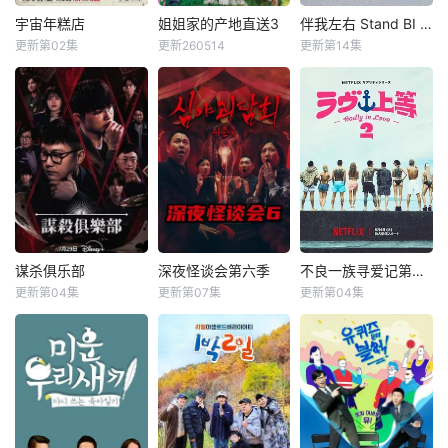
弗兰的一切，她在
绝望的尽头，抵达
宇宙年糕店
姐姐家的产地直送3
伴我左右 Stand BI Me
宇宙年糕店
姐姐家的产地直送3
伴我左右 Stand BI Me
了戈尔德兰。
更新第02集
更新260514
更新第14集
李恩智
金美贤
廉晶雅
朴俊勉
她怀抱着过往，在
&nbsp;&nbsp;&nb
李泳知
金珍荣
人们的温柔相待
sp;&nbsp;&nbsp;&
中，开始觅得一丝
&nbsp;&nbsp;&nb
nbsp;&nbsp;&nbs
微小的希望。
sp;&nbsp;&nbsp;&
p;&nbsp;&nbsp;&n
然而，仿佛是为了
nbsp;&nbsp;&nbs
bsp;&nbsp;韩国首
嘲弄这份平静的日
p;《Biong Biong地
部性别盲选约会真
常，灾厄“内尔伽
球游戏厅》衍生综
人秀，展现多样爱
勒”再度降临。
艺
情的可能性。 他爱
曾将故乡化为灰烬
她，他爱他，她爱
的绝望，如今又要
她。 是兄弟，是姐
夺走这片土地的光
妹，是情敌。 今天
谋杀俱乐部
深夜怪谈会第六季
不良一族寻爱记第二季
谋杀俱乐部
深夜怪谈会第六季
不良一族寻爱记第二季
芒。 ——已
爱男人明天爱女
更新第04集
更新第07集
更新第04集
经，不会再失去任
李相赫
沈昌珉
金九拉
金淑
山野仁
AK-69
人，今天是情敌明
何东西。也不会让
崔杋圭
金浩英
永野
天是恋人。
任何人失去。
&nbsp;&nbsp;&nb
&nbsp;&nbsp;&nb
少女拂去悲伤的泪
sp;&nbsp;&nbsp;&
sp;&nbsp;&nbsp;&
水，执剑而起。
nbsp;&nbsp;&nbs
nbsp;&nbsp;&nbs
这是一个系上缎
p;&nbsp;电竞传奇
p;&nbsp;本季将舞
带、决心反抗命运
Faker、东方神起
台搬到了阳光明媚
的，属于一位英雄