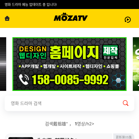
영화 드라마 예능 업데이트 중 입니다!
검색戴祖雄" ，
1
영상/h2>
更新第05集