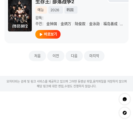
生存王: 部落战争2
예능
2026
韩国
감독：
주연：
金钟国
/
金炳万
/
陆俊叙
/
金泳勋
/
福岛善成
/
新野
/
바로보기
처음
이전
다음
마지막
모자티비는 검색 및 링크 서비스를 제공하고 있으며 그어떤 동영상 파일,음악파일을 저장하지 않으며
해당 링크에 대한 편집,수정도 진행하지 않습니다.
문의하
app