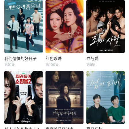
我们愉快的好日子
红色珍珠
罪与爱
我们愉快的好日子
红色珍珠
罪与爱
第91集
第100集
第9集
严贤京
尹仲勋
朴真熙
李甫姫
정명철
김성혁
申正允
李元宗
金贤叙
一場緊張刺激、生
【SPOTV新闻 =
警察、毒枭、卧底
死攸關的較量，在
记者 姜孝珍】演员
特工和间谍——权
世界上最完美的男
朴真熙即将全面回
力体系的各个层面
人和笨拙的女人之
归荧屏。据SPOTV
都在崩溃瓦解。在
間展開！這是一部
新闻7日报道，朴
看似合法的警察等
由不同世代的人共
真熙将主演KBS新
级制度背后，隐藏
同寫的浪漫家庭
日播剧《红珍
着一座被腐败、欲
劇，每個人都渴望
珠》。自1996年电
望和隐秘权力游戏
成為自己人生的主
视剧《开始》以
所掌控的城市，人