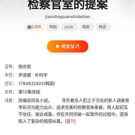
检察官室的提案
jianchaguanshidetian
드라마
韩剧
2026
韩国
韩语
바로보기
감독：
杨庆熙
주연：
尹道健
/
朴时宇
년도：
1784822402(韩国)
조회：
第10集完结
내용：
改编自同名小说。 背负着杀人犯之子污名的新人调查官
李彩河与能力出众、追求完美的检察官朱泰善，两人起初互
不信任、彼此戒备，但在共同侦破一起案件的过程中，逐渐
陷入了复杂的情感纠葛。
[열기]