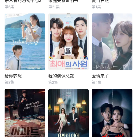
杀人者的购物中心2
家庭关系证明书
夏日狂热
杀人者的购物中心2
家庭关系证明书
夏日狂热
角。
来，朴真熙出演过
的生命在这里只是
第6集
第21集
第1集
李栋旭
金慧埈
朴世荣
韩高恩
众多作品，包括
交易的筹码。一起
暂无简介
赵汉善
林志恩
《我会让你更幸
神秘的绑架案揭开
福》、《孙子兵
了一张深埋地下的
购物中心即将重
本剧讲述的是从出
法》、《我喜欢
犯罪网络，解开了
新开张！ 郑进
生瞬间开始就被打
你》、《KAIS
错位的身份、系统
湾（李栋旭 饰）和
上家庭崩溃烙印的
T》、《丝花萝
性的腐败和一段被
郑智安（金慧峻
一个孩子和面对冷
卜》、《顺爱回来
长期压制的过去。
饰）叔侄档再度联
酷的偏见和命运，
吧》、《金钱战
爱情和性沦为控制
手，制作规模、动
重新找回自己人生
争》、《想结婚的
和交换的工具。而
作场面全部疯狂升
的女性故事。
女人》、《巨
真正的混乱早在十
级。玄理、冈田将
人》、《关许
年前就已开始。…
生强势加盟，化身
给你梦想
我的偶像总裁
爱情来了
给你梦想
我的偶像总裁
爱情来了
钧》、《归来》以
空降雇佣兵组织“巴
第8集
第2集
第4集
及《李太宗芳元》
黄寅烨
李惠利
姜勋
金慧埈
安喜延
比伦”的新成员，誓
等。自2022年在电
车禹闵
要彻底剿灭叔侄二
该剧是一部浪漫喜
8日，Hani的经纪
视剧《太宗李芳
人！前有宿敌贝
剧，讲述了连一个
该剧改编自网
公司Sublime向OS
远》中饰演元庆国
尔，后有“巴比伦”
梦想都无所畏惧的
络漫画《我的欧巴
EN透露：“Hani目
的闵妃一角以来，
步步进逼，两叔侄
十几岁，被现实挡
是偶像》，是一部
前正在考虑出演KB
朴真熙一直活跃于
会点样杀出一条血
住而受挫的二十几
浪漫喜剧。讲述进
S2周末剧《爱情来
荧屏，曾客串出演
路？一切未解之
岁，像变成那样的
入由前偶像兼CEO
了》的角色。”
《醉酒都市女人
谜，即将震撼揭
大人的三十几岁的
李灿领导的公司工
《爱情来了》讲述
2》和《七人复
晓。