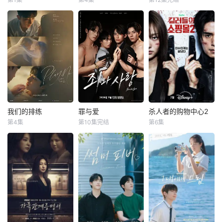
安普贤
郑恩彩
金惠秀
金志勋
丁海寅
贺营
暗杀任务，目标都
众多作品，包括
姜相准
赵汝贞
是那些危害社会的
《我会让你更幸
野心勃勃的女检察
败类。但同时，也
福》、《孙子兵
财阀富三代警察陈
以“贩卖幸福家
官高恩世（贺营
引起了警方的注
法》、《我喜欢
利手（安普贤 饰）
庭形象”赚钱的网红
饰）意外失忆，住
意…一面是家长里
你》、《KAIS
华丽回归，完美蜕
夫妇，与他们正陷
进拳击教练张泰河
短，一面是杀伐果
T》、《丝花萝
变为成熟专业的刑
入泥淖般离婚诉讼
（丁海寅 饰）家
断，俞宝娜的双面
卜》、《顺爱回来
警，继续以财力同
的医师邻居。
中，对方还自称是
生活就此展开！
吧》、《金钱战
实力展开查案历险
两对夫妻卷入连外
她的男友。这段剪
争》、《想结婚的
记。新上司朱惠拉
遇都算小事的惊人
不断理还乱的棘手
女人》、《巨
（郑恩彩 饰）空
秘密后，展开了一
关系，能发展成一
人》、《关许
降，两个性格不合
连串失控的连锁冲
段真爱吗？
我们的排练
罪与爱
杀人者的购物中心2
我们的排练
罪与爱
杀人者的购物中心2
钧》、《归来》以
的拍挡将联手破
突。
第4集
第10集完结
第6集
及《李太宗芳元》
梁洪硕
박성현
정명철
김성혁
李栋旭
金慧埈
案。
等。自2022年在电
金贤叙
赵汉善
暂无简介
视剧《太宗李芳
警察、毒枭、卧底
购物中心即将重
远》中饰演元庆国
特工和间谍——权
新开张！ 郑进
的闵妃一角以来，
力体系的各个层面
湾（李栋旭 饰）和
朴真熙一直活跃于
都在崩溃瓦解。在
郑智安（金慧峻
荧屏，曾客串出演
看似合法的警察等
饰）叔侄档再度联
《醉酒都市女人
级制度背后，隐藏
手，制作规模、动
2》和《七人复
着一座被腐败、欲
作场面全部疯狂升
活》等剧集。近