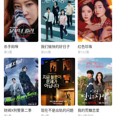
杀手妈咪
我们愉快的好日子
红色珍珠
杀手妈咪
我们愉快的好日子
红色珍珠
第3集
第93集
第102集
孔晓振
郑浚远
严贤京
尹仲勋
朴真熙
李甫姫
李相二
申正允
李元宗
改编自同名漫画。
一場緊張刺激、生
【SPOTV新闻 =
35岁的俞宝娜
死攸關的較量，在
记者 姜孝珍】演员
过着相夫教子的普
世界上最完美的男
朴真熙即将全面回
通生活。表面上她
人和笨拙的女人之
归荧屏。据SPOTV
看起来温顺和善，
間展開！這是一部
新闻7日报道，朴
还很怕婆婆，真实
由不同世代的人共
真熙将主演KBS新
身份却是4年前突
同寫的浪漫家庭
日播剧《红珍
然隐退的杀手“翠
劇，每個人都渴望
珠》。自1996年电
鸟”。产假结束后，
成為自己人生的主
视剧《开始》以
财阀X刑警第二季
现在不是出轨的问题
我的荒糖恋爱
财阀X刑警第二季
现在不是出轨的问题
我的荒糖恋爱
她又开始执行各种
角。
来，朴真熙出演过
第1集
第4集
第12集完结