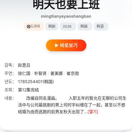
明天也要上班
mingtianyeyaoshangban
드라마
韩剧
2026
韩国
韩语
바로보기
감독：
赵恩吕
주연：
徐仁国
/
朴智贤
/
姜美娜
/
崔京勋
년도：
1785254401(韩国)
조회：
第12集完结
내용：
改编自同名漫画。 入职五年的智允在无聊的公司生
活中与公司最挑剔的男上司时宇纠缠在了一起，甚至以不想
结婚为由而逃跑的前男友秋天出现了...
[열기]