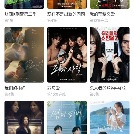
身份却是4年前突
同寫的浪漫家庭
日播剧《红珍
然隐退的杀手“翠
劇，每個人都渴望
珠》。自1996年电
鸟”。产假结束后，
成為自己人生的主
视剧《开始》以
财阀X刑警第二季
现在不是出轨的问题
我的荒糖恋爱
财阀X刑警第二季
现在不是出轨的问题
我的荒糖恋爱
她又开始执行各种
角。
来，朴真熙出演过
第1集
第4集
第12集完结
安普贤
郑恩彩
金惠秀
金志勋
丁海寅
贺营
暗杀任务，目标都
众多作品，包括
姜相准
赵汝贞
是那些危害社会的
《我会让你更幸
野心勃勃的女检察
败类。但同时，也
福》、《孙子兵
财阀富三代警察陈
以“贩卖幸福家
官高恩世（贺营
引起了警方的注
法》、《我喜欢
利手（安普贤 饰）
庭形象”赚钱的网红
饰）意外失忆，住
意…一面是家长里
你》、《KAIS
华丽回归，完美蜕
夫妇，与他们正陷
进拳击教练张泰河
短，一面是杀伐果
T》、《丝花萝
变为成熟专业的刑
入泥淖般离婚诉讼
（丁海寅 饰）家
断，俞宝娜的双面
卜》、《顺爱回来
警，继续以财力同
的医师邻居。
中，对方还自称是
生活就此展开！
吧》、《金钱战
实力展开查案历险
两对夫妻卷入连外
她的男友。这段剪
争》、《想结婚的
记。新上司朱惠拉
遇都算小事的惊人
不断理还乱的棘手
女人》、《巨
（郑恩彩 饰）空
秘密后，展开了一
关系，能发展成一
人》、《关许
降，两个性格不合
连串失控的连锁冲
段真爱吗？
我们的排练
罪与爱
杀人者的购物中心2
我们的排练
罪与爱
杀人者的购物中心2
钧》、《归来》以
的拍挡将联手破
突。
第4集
第10集完结
第6集
及《李太宗芳元》
梁洪硕
박성현
정명철
김성혁
李栋旭
金慧埈
案。
等。自2022年在电
金贤叙
赵汉善
暂无简介
视剧《太宗李芳
警察、毒枭、卧底
购物中心即将重
远》中饰演元庆国
特工和间谍——权
新开张！ 郑进
的闵妃一角以来，
力体系的各个层面
湾（李栋旭 饰）和
朴真熙一直活跃于
都在崩溃瓦解。在
郑智安（金慧峻
荧屏，曾客串出演