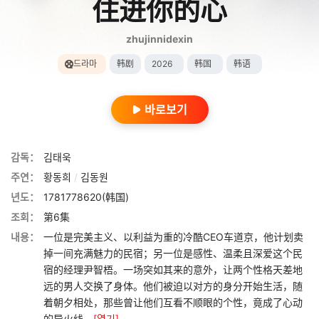
住进你的心
zhujinnidexin
드라마
韩剧
2026
韩国
韩语
바로보기
감독：
김태욱
주연：
황동희
/
김동원
년도：
1781778620(韩国)
조회：
第6集
내용：
一位是完美主义、以利益为重的冷酷CEO车道京，他计划卖
掉一间充满魅力的民宿；另一位是感性、温柔且深爱这个民
宿的经理尹智梧。一场突如其来的意外，让两个性格天差地
远的男人交换了身体。他们被迫以对方的身分开始生活，随
着朝夕相处，那些曾让他们互看不顺眼的个性，竟成了心动
的导火线。
[열기]