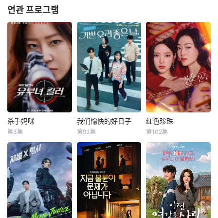
연관 프로그램
杀手妈咪
我们愉快的好日子
红色珍珠
杀手妈咪
我们愉快的好日子
红色珍珠
第3集
第93集
第102集
孔晓振
郑浚远
严贤京
尹仲勋
朴真熙
李甫姫
李相二
申正允
李元宗
改编自同名漫画。
一場緊張刺激、生
【SPOTV新闻 =
35岁的俞宝娜
死攸關的較量，在
记者 姜孝珍】演员
过着相夫教子的普
世界上最完美的男
朴真熙即将全面回
通生活。表面上她
人和笨拙的女人之
归荧屏。据SPOTV
看起来温顺和善，
間展開！這是一部
新闻7日报道，朴
还很怕婆婆，真实
由不同世代的人共
真熙将主演KBS新