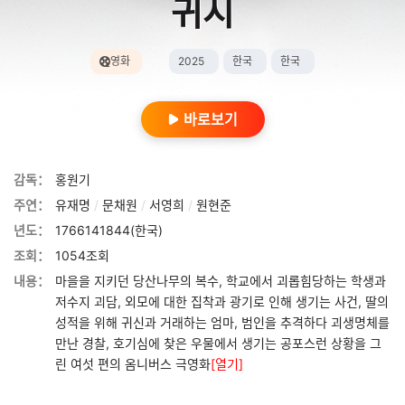
귀시
영화
2025
한국
한국
바로보기
감독：
홍원기
주연：
유재명
/
문채원
/
서영희
/
원현준
년도：
1766141844(한국)
조회：
1054조회
내용：
마을을 지키던 당산나무의 복수, 학교에서 괴롭힘당하는 학생과
저수지 괴담, 외모에 대한 집착과 광기로 인해 생기는 사건, 딸의
성적을 위해 귀신과 거래하는 엄마, 범인을 추격하다 괴생명체를
만난 경찰, 호기심에 찾은 우물에서 생기는 공포스런 상황을 그
린 여섯 편의 옴니버스 극영화
[열기]