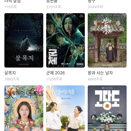
혼성 댄스 그룹 ‘트라
낙점된다. 어느 것 하
이어 기괴한 모습으
너의 살점
남편들
짱구
너의 살점
남편들
짱구
이앵글’. 20년 만에
나 맞지 않던 두 사람
로 죽거나 사라지는
715조회
2705조회
2049조회
김민채
범도하
진선규
공명
정우
크리스탈
리더 현우에게 재기
은 어느 날, 시골 교
학생들이 속출하고,
여동윤
김지석
신승호
의 발판이 될 ‘트라이
회 헌금함에서 48,7
그들의 매니저 '유
앵글’ 공연 제안이 들
00원을 훔친 절도범
미'는 다시는 연락할
좀비가 창궐한 세상,
범죄 조직에게 납치
"99번째 오디션 낙
어오고, 인생의 마지
을 검거하고 그가 서
일 없을 줄 알았던
엄마의 집착 속에 빙
당한 아내를 구출하
방! 자빠져도 다시 한
막 기회를 잡기 위해
울 강남 살인사건의
'명진'에게 도움을 요
상장을 떠나지 못하
기 위해 얼떨결에 힘
번!" 배우가 되고 싶
멤버들을 찾아 나선
유력 용의자임을 밝
청한다. 심상치 않은
는 피겨 유망주 아영.
을 합친 전남편 ‘충
어 서울 자취러가 된
다. “전쟁이 터져도,
혀낸다. 그러나 이미
기운을 느낀 무당 '명
사랑을 영원히 박제
식’과 현남편 ‘민석’의
부산 사나이 짱구. 전
오늘 우리는 무대에
범인이 체포되고 사
진'은 곧장 일본으로
하기 위해 자신의 귀
예측불허 작전을 그
기세도 못 낼 만큼 팍
서는 거야!” 생계형
건은 종결된 상황. 진
건너가 잔혹한 광경
를 잘라 건네는 윤일.
린 코믹 액션 영화
팍한 서울살이 속에
방송인이 된 현우, 재
범을 잡기 위해 서울
을 마주하게 되는
좀비로 변한 동생을
서 되는 일은 좀처럼
벌가 며느리가 된 도
로 출장을 떠난 이들
데...
살리기 위해 백신을
없다. 대사는 꼬이고,
살목지
군체 2026
왕과 사는 남자
살목지
군체 2026
왕과 사는 남자
미, 솔로 앨범으로 빚
은 담당 검사 ‘미주’의
찾는 기쁨. 무엇도 믿
서울말은 더 꼬이고,
3895조회
11256조회
4665조회
더미에 앉은 상구까
재수사 지원을 약속
김혜윤
이종원
전지현
구교환
유해진
박지훈
을 수 없는 세상 속,
연애도 밀당에 밀린
지. 세 사람은 다시
받고 강남 경찰서에
김준한
지창욱
유지태
기괴한 세 가지 사랑
다. 하지만 짱구는 넘
모여 공연장으로 향
공조를 요청하지만
이 시작된다.
어지면 털고 일어나
기이한 소문이 끊이
서울 도심의 초고층
“나는 이제 어디로 갑
하지만, 과거 ‘트라이
팀웍인지 팀킬인지
고 쪽팔리면 더 크게
지 않는 저수지 살목
빌딩에서 정체불명의
니까…” 계유정난이
앵글’의 라이벌 발라
모를 이들의 태도에
웃는다. 인생이 뜻대
지의 로드뷰 화면에
집단 감염사태가 발
조선을 뒤흔들고 어
드 왕자 성곤과 악연
사건은 난관에 봉착
로 안 풀릴 때 이렇게
촬영한 적 없는 정체
생한다. 건물은 순식
린 왕 이홍위는 왕위
으로 얽힌 전소속사
하는데… 하나의 사
버티는 방법도 있다.
불명의 형체가 포착
간에 봉쇄되고, 그 안
에서 쫓겨나 유배길
박대표까지 나타나며
건, 두 명의 용의자
무겁지 않다. 그렇다
된다. 오늘 안에 반드
에 있던 사람들은 그
에 오른다. “무슨 수
상황은 점점 걷잡을
벼랑 끝 물러설 수 없
고 가볍지도 않다. 웃