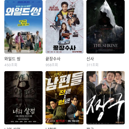
와일드 씽
끝장수사
신사
와일드 씽
끝장수사
신사
450조회
958조회
311조회
강동원
엄태구
배성우
정가람
김재중
공성하
박지현
이솜
고훈정
‘댄스머신’황현우‘절
한때 잘 나가던 광역
일본 고베의 버려진
대매력’변도미‘폭풍
수사대 에이스였지만
마을. 이곳의 폐건물
래퍼’구상구! “우리는
사건 말아먹고 인생
로 전시를 기획하는
트라이앵글입니다!”
도 꼬인 형사 ‘재혁’에
대학생들의 국제 교
한때 가요계를 휩쓸
게 명석한 두뇌, 돈과
류 활동이 한창이던
었지만 예기치 못한
패기로 무장한 인플
어느 날, 근처 폐허가
사건에 휘말려 하루
루언서 출신 신입 형
된 신사 답사를 갔던
아침에 해체된 3인조
사 ‘중호’가 파트너로
학생이 실종된다. 연